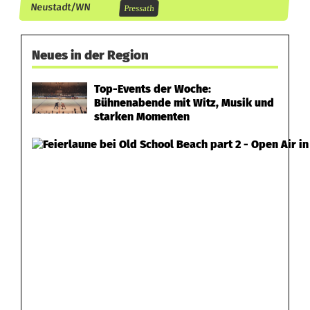
n
Neustadt/WN
Pressath
g
Neues in der Region
Top-Events der Woche:
Bühnenabende mit Witz, Musik und
starken Momenten