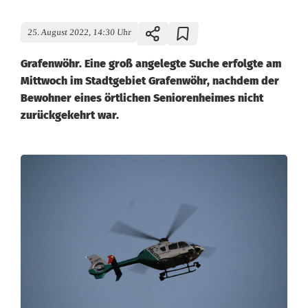
25. August 2022, 14:30 Uhr
Grafenwöhr. Eine groß angelegte Suche erfolgte am
Mittwoch im Stadtgebiet Grafenwöhr, nachdem der
Bewohner eines örtlichen Seniorenheimes nicht
zurückgekehrt war.
S
u
c
h
a
k