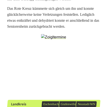
k
l
Das Rote Kreuz kümmerte sich gleich um ihn und konnte
glücklicherweise keine Verletzungen feststellen. Lediglich
i
etwas entkräftet und dehydriert konnte er anschließend in das
c
Seniorenheim zurückgebracht werden.
h
e
n
A
u
s
g
a
Landkreis
Eschenbach
Grafenwöhr
Neustadt/WN