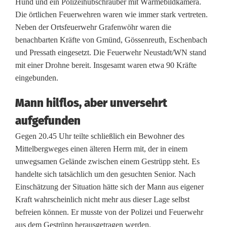
Hund und ein Polizeihubschrauber mit Wärmebildkamera.
o
Die örtlichen Feuerwehren waren wie immer stark vertreten.
Neben der Ortsfeuerwehr Grafenwöhr waren die
r
benachbarten Kräfte von Gmünd, Gössenreuth, Eschenbach
n
und Pressath eingesetzt. Die Feuerwehr Neustadt/WN stand
mit einer Drohne bereit. Insgesamt waren etwa 90 Kräfte
i
eingebunden.
m
Mann hilflos, aber unversehrt
m
aufgefunden
t
Gegen 20.45 Uhr teilte schließlich ein Bewohner des
g
Mittelbergweges einen älteren Herrn mit, der in einem
unwegsamen Gelände zwischen einem Gestrüpp steht. Es
l
handelte sich tatsächlich um den gesuchten Senior. Nach
ü
Einschätzung der Situation hätte sich der Mann aus eigener
Kraft wahrscheinlich nicht mehr aus dieser Lage selbst
c
befreien können. Er musste von der Polizei und Feuerwehr
aus dem Gestrüpp herausgetragen werden.