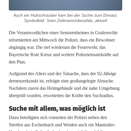
t
Auch ein Hubschrauber kam bei der Suche zum Einsatz.
i
Symbolbild: Sven Zeilmann/oberpfalz_aktuell
o
Die Verantwortlichen eines Seniorenheimes in Grafenwöhr
n
informierten am Mittwoch die Polizei, dass ein Bewohner
abgängig war. Die rief wiederum die Feuerwehr, das
n
Bayerische Rote Kreuz und weitere Polizeieinsatzkräfte auf
a
den Plan.
c
Aufgrund des Alters und der Tatsache, dass der 92-Jährige
demenzerkrankt ist, erfolgte eine großangelegte Absuche.
h
Nachdem zuerst das Heimgebäude und die nahe Umgebung
S
überprüft wurden, erweiterten die Kräfte den Suchradius.
e
Suche mit allem, was möglich ist
n
Dazu beteiligten sich vonseiten der Polizei neben den
Streifen aus Eschenbach und Weiden auch ein Mantrailer-
i