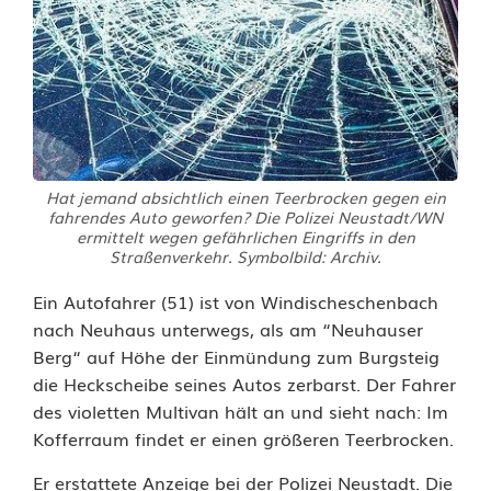
o
c
k
e
n
Hat jemand absichtlich einen Teerbrocken gegen ein
fahrendes Auto geworfen? Die Polizei Neustadt/WN
f
ermittelt wegen gefährlichen Eingriffs in den
Straßenverkehr. Symbolbild: Archiv.
l
Ein Autofahrer (51) ist von Windischeschenbach
i
nach Neuhaus unterwegs, als am “Neuhauser
Berg“ auf Höhe der Einmündung zum Burgsteig
e
die Heckscheibe seines Autos zerbarst. Der Fahrer
g
des violetten Multivan hält an und sieht nach: Im
Kofferraum findet er einen größeren Teerbrocken.
t
d
Er erstattete Anzeige bei der Polizei Neustadt. Die