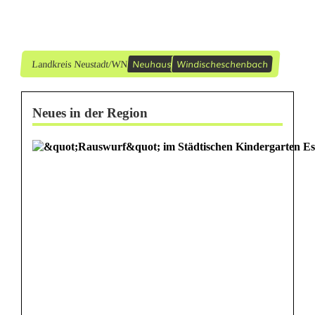
e
i
b
Neuhaus
Windischeschenbach
Landkreis Neustadt/WN
e
Neues in der Region