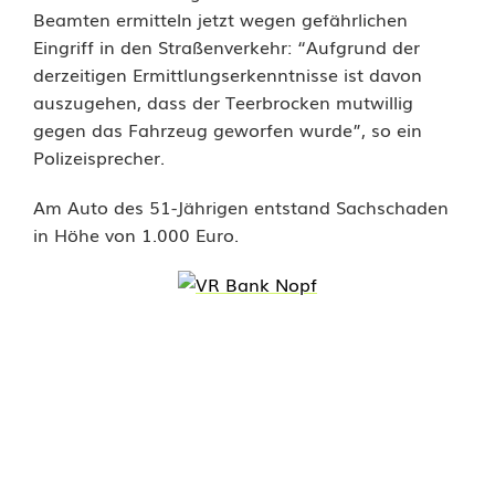
Beamten ermitteln jetzt wegen gefährlichen
u
Eingriff in den Straßenverkehr: “Aufgrund der
derzeitigen Ermittlungserkenntnisse ist davon
r
auszugehen, dass der Teerbrocken mutwillig
c
gegen das Fahrzeug geworfen wurde”, so ein
Polizeisprecher.
h
A
Am Auto des 51-Jährigen entstand Sachschaden
in Höhe von 1.000 Euro.
u
t
o
s
c
h