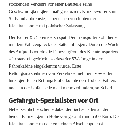
i
stockenden Verkehrs vor einer Baustelle seine
c
Geschwindigkeit gleichmäßig reduziert. Kurz bevor er zum
Stillstand abbremste, näherte sich von hinten der
h
Kleintransporter mit polnischer Zulassung.
e
Der Fahrer (57) bremste zu spät. Der Transporter kollidierte
r
mit dem Fahrzeugheck des Sattelaufliegers. Durch die Wucht
des Aufpralls wurde die Fahrzeugfront des Kleintransporters
U
sehr stark eingedrückt, so dass der 57-Jährige in der
n
Fahrerkabine eingeklemmt wurde. Erste
Rettungsmaßnahmen von Verkehrsteilnehmern sowie der
f
hinzugerufenen Rettungskräfte konnte den Tod des Fahrers
a
noch an der Unfallstelle nicht mehr verhindern, so Scharl.
l
Gefahrgut-Spezialisten vor Ort
l
Nebensächlich erscheine dabei der Sachschaden an den
beiden Fahrzeugen in Höhe von gesamt rund 6500 Euro. Der
a
Kleintransporter musste von einem Abschleppdienst