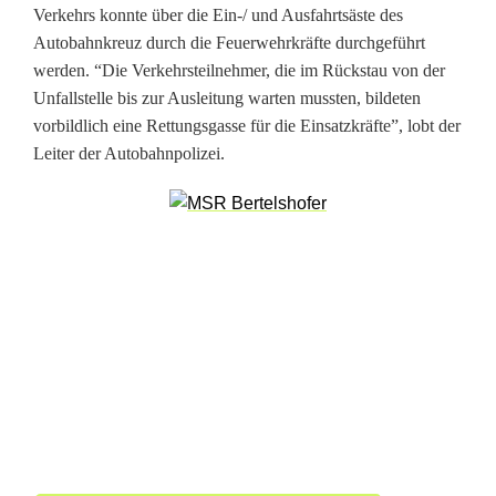
i
Verkehrs konnte über die Ein-/ und Ausfahrtsäste des
Autobahnkreuz durch die Feuerwehrkräfte durchgeführt
l
werden. “Die Verkehrsteilnehmer, die im Rückstau von der
o
Unfallstelle bis zur Ausleitung warten mussten, bildeten
vorbildlich eine Rettungsgasse für die Einsatzkräfte”, lobt der
b
Leiter der Autobahnpolizei.
t
A
u
t
o
f
a
h