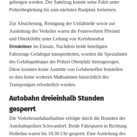
u
geborgen werden. Der Sattelzug konnte seine Fahrt unter
Polizeibegleitung bis zum nächsten Rastplatz fortsetzen.
f
Zur Absicherung, Reinigung der Unfallstelle sowie zur
A
Ausleitung des Verkehrs waren die Feuerwehren Pfreimd
9
und Oberköblitz unter Leitung von Kreisbrandrat
Demleitner
im Einsatz. Nachdem beide beteiligten
3
Fahrzeuge Gefahrgut transportierten, wurden die Spezialisten
-
des Gefahrguttrupps der Polizei Oberpfalz hinzugezogen.
Diese konnten keine Austritte von Gefahrstoffen feststellen
P
so dass keine weiteren Maßnahmen hinsichtlich des
o
Transportguts erforderlich wurden.
l
Autobahn dreieinhalb Stunden
i
gesperrt
z
Die Verkehrsunfallaufnahme erfolgte durch die Beamten der
Autobahnpolizei Schwandorf. Beide Fahrspuren in Richtung
e
Holledau waren bis 18:30 Uhr gesperrt. Eine Ausleitung des