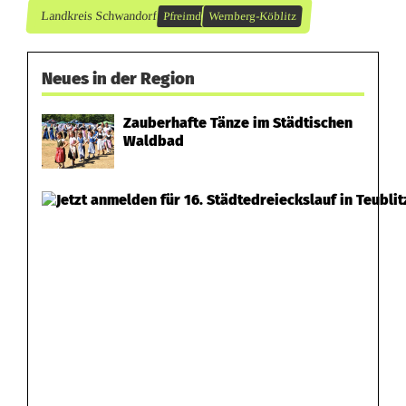
Landkreis Schwandorf
Pfreimd
Wernberg-Köblitz
r
e
Neues in der Region
r
f
Zauberhafte Tänze im Städtischen
Waldbad
ü
r
R
e
t
t
u
n