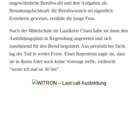
ungewöhnliche Berufswahl und ihre Aufgaben als
e
Bestattungsfachkraft. Ihr Berufswunsch sei eigentlich
i
Erzieherin gewesen, erzählte die junge Frau.
n
Nach der Mittelschule im Landkreis Cham habe sie dann den
Ausbildungsplatz in Regensburg angetreten und sich
U
zunehmend für den Beruf begeistert. Aus persönlicher Sicht
-
lag der Tod in weiter Ferne. Einer Reporterin sagte sie, dass
sie in ihrem Alter noch keine Vorsorge treffe, vielleicht
H
“wenn ich mal so 30 bin”.
a
f
t
-
O
b