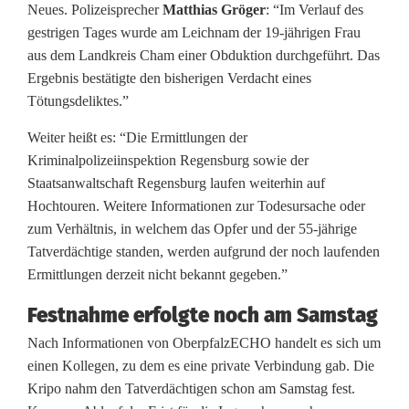
]
Neues. Polizeisprecher
Matthias Gröger
: “Im Verlauf des
gestrigen Tages wurde am Leichnam der 19-jährigen Frau
T
aus dem Landkreis Cham einer Obduktion durchgeführt. Das
o
Ergebnis bestätigte den bisherigen Verdacht eines
Tötungsdeliktes.”
t
Weiter heißt es: “Die Ermittlungen der
e
Kriminalpolizeiinspektion Regensburg sowie der
i
Staatsanwaltschaft Regensburg laufen weiterhin auf
Hochtouren. Weitere Informationen zur Todesursache oder
m
zum Verhältnis, in welchem das Opfer und der 55-jährige
K
Tatverdächtige standen, werden aufgrund der noch laufenden
Ermittlungen derzeit nicht bekannt gegeben.”
o
Festnahme erfolgte noch am Samstag
f
Nach Informationen von OberpfalzECHO handelt es sich um
f
einen Kollegen, zu dem es eine private Verbindung gab. Die
e
Kripo nahm den Tatverdächtigen schon am Samstag fest.