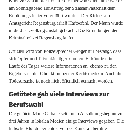
Kurz vor Ablauf der Frist für die Ingewahrsamnahme war er
r
am Sonntagabend auf Antrag der Staatsanwaltschaft dem
r
Ermittlungsrichter vorgeführt worden. Der Richter am
Amtsgericht Regensburg erließ Haftbefehl. Der Mann wurde
a
in die Justizvollzugsanstalt gebracht. Die Ermittlungen der
u
Kriminalpolizei Regensburg laufen.
m
Offiziell wird von Polizeisprecher Gröger nur bestätigt, dass
sich Opfer und Tatverdächtiger kannten. Er kündigte im
:
Laufe des Tages weitere Informationen an, ebenso zu den
K
Ergebnissen der Obduktion bei der Rechtsmedizin. Auch die
Todesursache ist noch nicht öffentlich gemacht worden.
o
Getötete gab viele Interviews zur
l
Berufswahl
l
Die getötete Marie G. hatte seit ihrem Ausbildungsbeginn vor
e
drei Jahren in lokalen Medien einige Interviews gegeben. Die
g
hübsche Blonde berichtete vor der Kamera über ihre