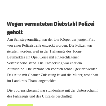
d
u
Wegen vermuteten Diebstahl Polizei
k
geholt
t
Am
Samstagvormittag
war der tote Körper der jungen Frau
i
von einer Polizeistreife entdeckt worden. Die Polizei war
o
gerufen worden, weil in der Tiefgarage des Toom-
Baumarktes ein Opel Corsa mit eingeschlagener
n
Seitenscheibe stand. Die Entdeckung war eher ein
Zufallsfund. Die Personalien konnten schnell geklärt werden.
b
Das Auto mit Chamer Zulassung ist auf die Mutter, wohnhaft
e
im Landkreis Cham, angemeldet.
s
Die Spurensicherung war stundenlang mit der Untersuchung
t
des Fahrzeugs und des Umfelds beschäftigt.