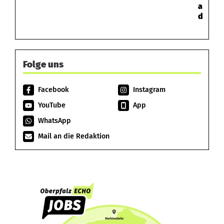
a
d
Folge uns
Facebook
Instagram
YouTube
App
WhatsApp
Mail an die Redaktion