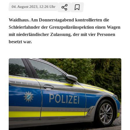
04. August 2023, 12:26 Uhr
Waidhaus. Am Donnerstagabend kontrollierten die
Schleierfahnder der Grenzpolizeiinspektion einen Wagen
mit niederländischer Zulassung, der mit vier Personen
besetzt war.
U
n
e
r
l
a
u