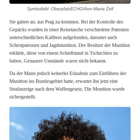
Symbolbild: OberpfalzECHO/Ann-Marie Zell
b
Sie gaben an, aus Prag zu kommen. Bei der Kontrolle des
t
Gepäcks wurden in einer Reisetasche verschiedene Patronen
e
unterschiedlichen Kalibers aufgefunden, darunter auch
Schrotpatronen und Jagdmunition. Der Besitzer der Munition
M
erklärte, diese von einem Schießstand in Tschechien zu
u
haben. Genauere Umstände waren nicht bekannt.
n
Da der Mann jedoch keinerlei Erlaubnis zum Einführen der
Munition ins Bundesgebiet hatte, erwartet ihn jetzt eine
i
Strafanzeige nach dem Waffengesetz. Die Munition wurde
t
sichergestellt.
i
o
n