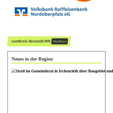
s
c
h
e
Landkreis Neustadt/WN
Waidhaus
Neues in der Region