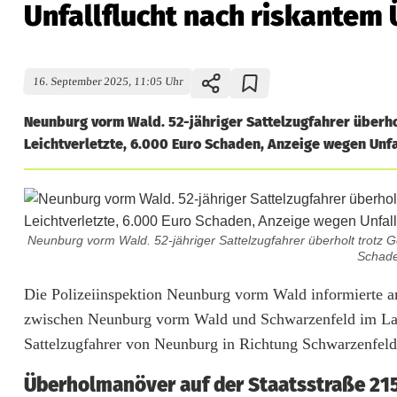
Unfallflucht nach riskantem
16. September 2025, 11:05 Uhr
Neunburg vorm Wald. 52-jähriger Sattelzugfahrer überhol
Leichtverletzte, 6.000 Euro Schaden, Anzeige wegen Unfal
Neunburg vorm Wald. 52-jähriger Sattelzugfahrer überholt trotz Ge
Schade
U
Die Polizeiinspektion Neunburg vorm Wald informierte am
zwischen Neunburg vorm Wald und Schwarzenfeld im Lan
n
Sattelzugfahrer von Neunburg in Richtung Schwarzenfeld.
f
Überholmanöver auf der Staatsstraße 21