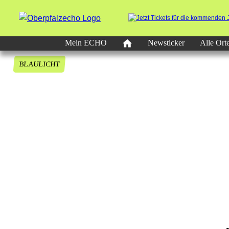
Mein ECHO
Newsticker
Alle Ort
BLAULICHT