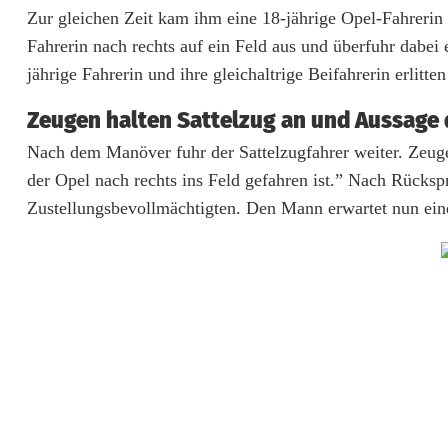
a
Zur gleichen Zeit kam ihm eine 18-jährige Opel-Fahrerin
l
Fahrerin nach rechts auf ein Feld aus und überfuhr dabei
l
jährige Fahrerin und ihre gleichaltrige Beifahrerin erlit
f
Zeugen halten Sattelzug an und Aussage 
l
Nach dem Manöver fuhr der Sattelzugfahrer weiter. Zeugen
der Opel nach rechts ins Feld gefahren ist.” Nach Rückspr
u
Zustellungsbevollmächtigten. Den Mann erwartet nun eine
c
h
t
n
a
c