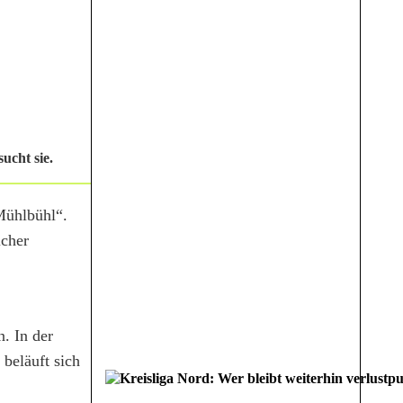
ucht sie.
Mühlbühl“.
icher
. In der
beläuft sich