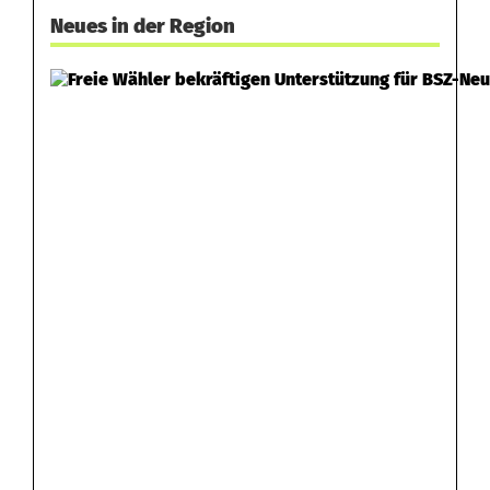
r
Neues in der Region
w
ü
s
t
e
t