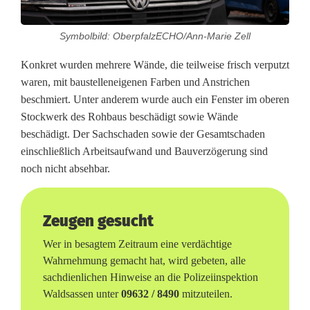
e
Symbolbild: OberpfalzECHO/Ann-Marie Zell
n
Konkret wurden mehrere Wände, die teilweise frisch verputzt
u
waren, mit baustelleneigenen Farben und Anstrichen
n
beschmiert. Unter anderem wurde auch ein Fenster im oberen
Stockwerk des Rohbaus beschädigt sowie Wände
t
beschädigt. Der Sachschaden sowie der Gesamtschaden
e
einschließlich Arbeitsaufwand und Bauverzögerung sind
noch nicht absehbar.
r
w
Zeugen gesucht
e
Wer in besagtem Zeitraum eine verdächtige
g
Wahrnehmung gemacht hat, wird gebeten, alle
s
sachdienlichen Hinweise an die Polizeiinspektion
Waldsassen unter
09632 / 8490
mitzuteilen.
–