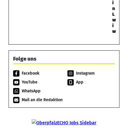
i
n
L
w
i
w
Folge uns
Facebook
Instagram
YouTube
App
WhatsApp
Mail an die Redaktion