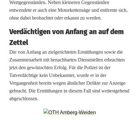
Wertgegenständen. Neben kleineren Gegenständen
c
entwendete er auch eine Motorkettensäge und entfernte sich,
h
ohne dabei beobachtet oder erkannt zu werden.
t
Verdächtigen von Anfang an auf dem
i
Zettel
g
Die von Anfang an zielgerichteten Ermittlungen sowie die
Zusammenarbeit mit benachbarten Dienststellen erbrachten
e
jetzt den gewünschten Erfolg. Für die Polizei ist der
r
Tatverdächtige kein Unbekannter, wurde er in der
Vergangenheit bereits wegen ähnlicher Delikte zur Anzeige
n
gebracht. Die Ermittlungen in diesem Fall sind weitestgehend
a
abgeschlossen.
c
h
S