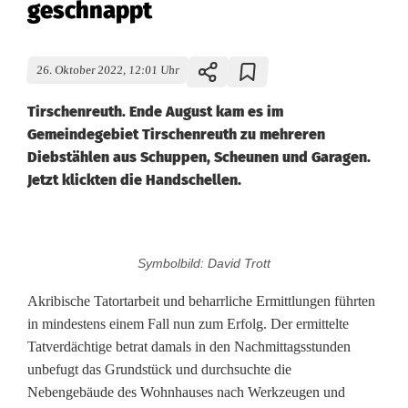
geschnappt
26. Oktober 2022, 12:01 Uhr
Tirschenreuth. Ende August kam es im
Gemeindegebiet Tirschenreuth zu mehreren
Diebstählen aus Schuppen, Scheunen und Garagen.
Jetzt klickten die Handschellen.
V
Symbolbild: David Trott
e
Akribische Tatortarbeit und beharrliche Ermittlungen führten
r
in mindestens einem Fall nun zum Erfolg. Der ermittelte
Tatverdächtige betrat damals in den Nachmittagsstunden
d
unbefugt das Grundstück und durchsuchte die
ä
Nebengebäude des Wohnhauses nach Werkzeugen und