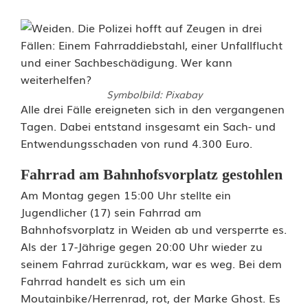
Symbolbild: Pixabay
Z
Alle drei Fälle ereigneten sich in den vergangenen
Tagen. Dabei entstand insgesamt ein Sach- und
e
Entwendungsschaden von rund 4.300 Euro.
u
Fahrrad am Bahnhofsvorplatz gestohlen
g
Am Montag gegen 15:00 Uhr stellte ein
Jugendlicher (17) sein Fahrrad am
e
Bahnhofsvorplatz in Weiden ab und versperrte es.
n
Als der 17-Jährige gegen 20:00 Uhr wieder zu
seinem Fahrrad zurückkam, war es weg. Bei dem
g
Fahrrad handelt es sich um ein
e
Moutainbike/Herrenrad, rot, der Marke Ghost. Es