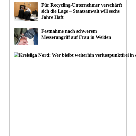
,
Für Recycling-Unternehmer verschärft
F
sich die Lage – Staatsanwalt will sechs
Jahre Haft
a
Festnahme nach schwerem
h
Messerangriff auf Frau in Weiden
r
r
a
d
k
l
a
u