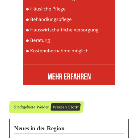
e
s
c
h
ä
d
i
g
u
Weiden Stadt
Stadtgebiete Weiden
n
g
Neues in der Region