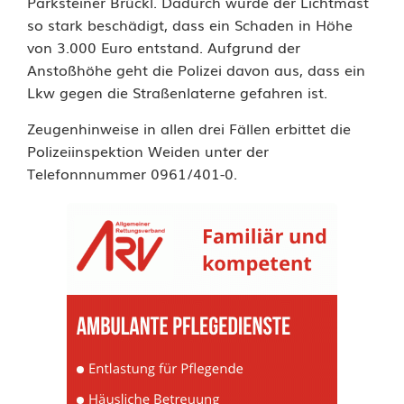
Parksteiner Brückl. Dadurch wurde der Lichtmast
f
so stark beschädigt, dass ein Schaden in Höhe
von 3.000 Euro entstand. Aufgrund der
l
Anstoßhöhe geht die Polizei davon aus, dass ein
u
Lkw gegen die Straßenlaterne gefahren ist.
c
Zeugenhinweise in allen drei Fällen erbittet die
Polizeiinspektion Weiden unter der
h
Telefonnnummer 0961/401-0.
t
,
S
a
c
h
b