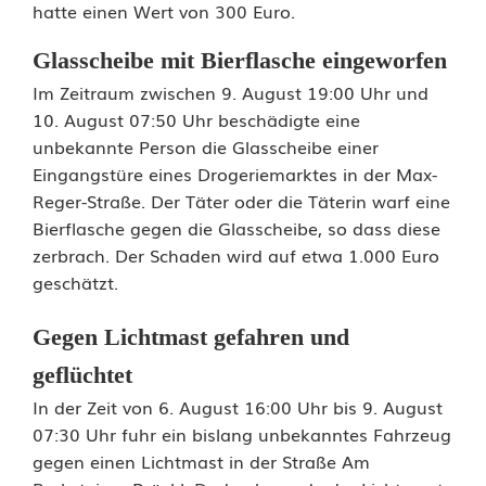
hatte einen Wert von 300 Euro.
s
u
Glasscheibe mit Bierflasche eingeworfen
Im Zeitraum zwischen 9. August 19:00 Uhr und
c
10. August 07:50 Uhr beschädigte eine
h
unbekannte Person die Glasscheibe einer
Eingangstüre eines Drogeriemarktes in der Max-
t
Reger-Straße. Der Täter oder die Täterin warf eine
:
Bierflasche gegen die Glasscheibe, so dass diese
zerbrach. Der Schaden wird auf etwa 1.000 Euro
U
geschätzt.
n
Gegen Lichtmast gefahren und
f
geflüchtet
a
In der Zeit von 6. August 16:00 Uhr bis 9. August
l
07:30 Uhr fuhr ein bislang unbekanntes Fahrzeug
gegen einen Lichtmast in der Straße Am
l