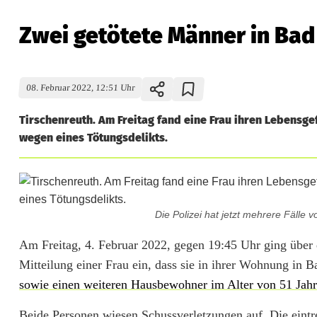
Zwei getötete Männer in Bad
08. Februar 2022, 12:51 Uhr
Tirschenreuth. Am Freitag fand eine Frau ihren Lebensgef
wegen eines Tötungsdelikts.
Die Polizei hat jetzt mehrere Fälle 
Z
Am Freitag, 4. Februar 2022, gegen 19:45 Uhr ging über di
Mitteilung einer Frau ein, dass sie in ihrer Wohnung in 
w
sowie einen weiteren Hausbewohner im Alter von 51 Jahr
e
Beide Personen wiesen Schussverletzungen auf. Die eintre