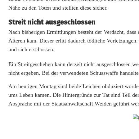
i
Nähe zu den Toten und stellten diese sicher.
g
Streit nicht ausgeschlossen
e
Nach bisherigen Ermittlungen besteht der Verdacht, dass
t
Älteren kam. Dieser erlitt dadurch tödliche Verletzungen.
und sich erschossen.
ö
t
Ein Streitgeschehen kann derzeit nicht ausgeschlossen we
nicht ergeben. Bei der verwendeten Schusswaffe handelte 
e
t
Am heutigen Montag sind beide Leichen obduziert worden
ums Leben kamen. Die Hintergründe zur Tat sind Teil der
e
Absprache mit der Staatsanwaltschaft Weiden geführt we
M
ä
n