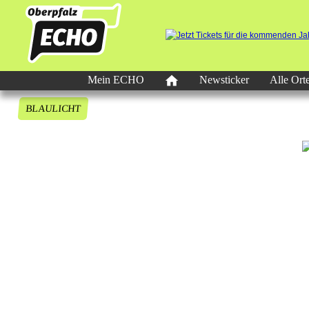
Mein ECHO
Newsticker
Alle Ort
BLAULICHT