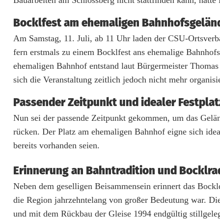
o
Bocklfest am ehemaligen Bahnhofsgelän
c
Am Samstag, 11. Juli, ab 11 Uhr laden der CSU-Ortsverb
k
fern erstmals zu einem Bocklfest ans ehemalige Bahnhofs
l
ehemaligen Bahnhof entstand laut Bürgermeister Thomas K
f
sich die Veranstaltung zeitlich jedoch nicht mehr organisi
e
Passender Zeitpunkt und idealer Festplat
s
Nun sei der passende Zeitpunkt gekommen, um das Geländ
rücken. Der Platz am ehemaligen Bahnhof eigne sich ideal 
t
bereits vorhanden seien.
a
Erinnerung an Bahntradition und Bocklr
m
Neben dem geselligen Beisammensein erinnert das Bockld
B
die Region jahrzehntelang von großer Bedeutung war. Di
o
und mit dem Rückbau der Gleise 1994 endgültig stillgele