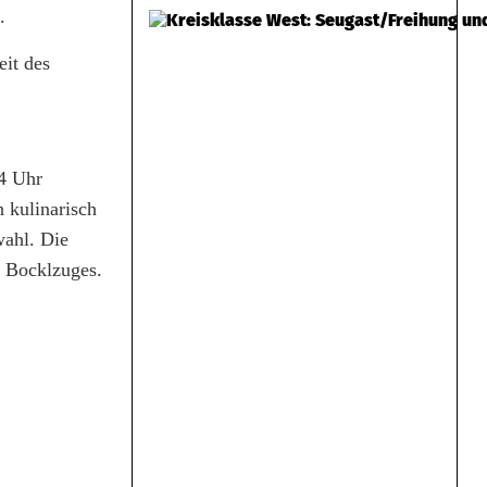
.
it des
4 Uhr
 kulinarisch
wahl. Die
n Bocklzuges.