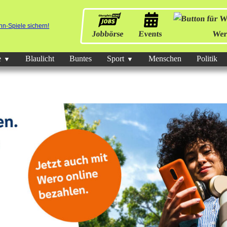
Jobbörse
Events
Wer
e
Blaulicht
Buntes
Sport
Menschen
Politik