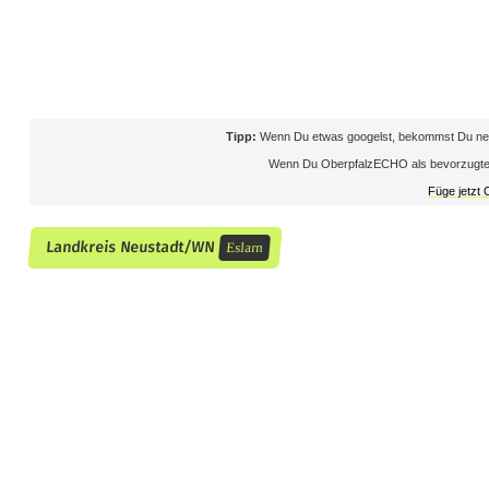
i
n
n
Tipp:
Wenn Du etwas googelst, bekommst Du neb
e
Wenn Du OberpfalzECHO als bevorzugte Que
r
Füge jetzt
t
Landkreis Neustadt/WN
Eslarn
a
n
B
a
h
n