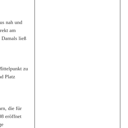
aus nah und
irekt am
. Damals ließ
ittelpunkt zu
nd Platz
n, die für
8 eröffnet
ge