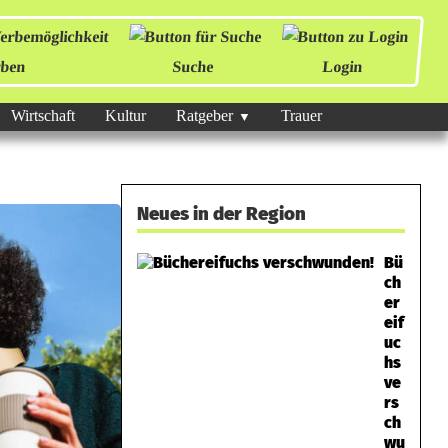
ben
Suche
Login
Wirtschaft
Kultur
Ratgeber
Trauer
Neues in der Region
Bü
ch
er
eif
uc
hs
ve
rs
ch
wu