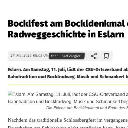
Bocklfest am Bockldenkmal 
Radweggeschichte in Eslarn
27. Mai 2026, 08:03 Uhr
Von:
Karl Ziegler
Eslarn. Am Samstag, 11. Juli, lädt der CSU-Ortsverband a
Bahntradition und Bocklradweg. Musik und Schmankerl be
Die Fläche am Bockldenkmal und Ende des Boc
B
Nachdem das traditionelle Schlossbergfest im vergangen
Bauarbeiten am Schlossberg nicht stattfinden kann, hatte