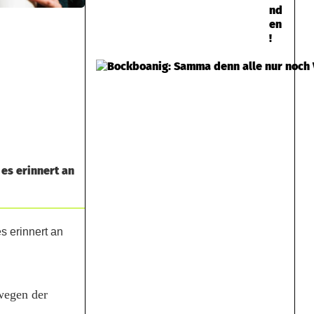
nd
en
!
 es erinnert an
wegen der