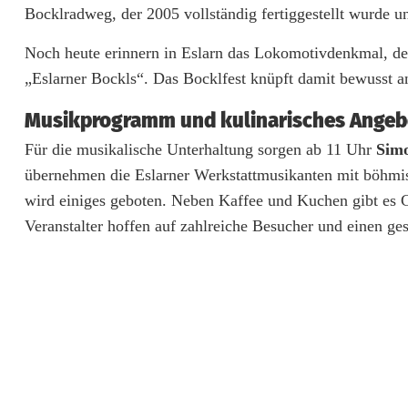
Bocklradweg, der 2005 vollständig fertiggestellt wurde un
c
k
Noch heute erinnern in Eslarn das Lokomotivdenkmal, d
„Eslarner Bockls“. Das Bocklfest knüpft damit bewusst a
l
Musikprogramm und kulinarisches Angeb
d
Für die musikalische Unterhaltung sorgen ab 11 Uhr
Sim
e
übernehmen die Eslarner Werkstattmusikanten mit böhmis
n
wird einiges geboten. Neben Kaffee und Kuchen gibt es 
k
Veranstalter hoffen auf zahlreiche Besucher und einen ge
m
a
l
e
r