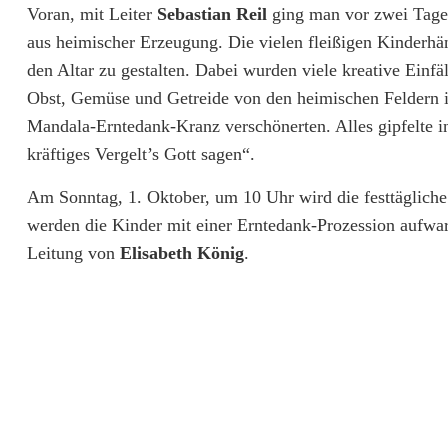
Voran, mit Leiter
Sebastian Reil
ging man vor zwei Tagen
k
aus heimischer Erzeugung. Die vielen fleißigen Kinderhä
e
den Altar zu gestalten. Dabei wurden viele kreative Einf
i
Obst, Gemüse und Getreide von den heimischen Feldern i
Mandala-Erntedank-Kranz verschönerten. Alles gipfelte in
t
kräftiges Vergelt’s Gott sagen“.
m
Am Sonntag, 1. Oktober, um 10 Uhr wird die festtägliche
a
werden die Kinder mit einer Erntedank-Prozession aufwa
c
Leitung von
Elisabeth König
.
h
t
d
a
s