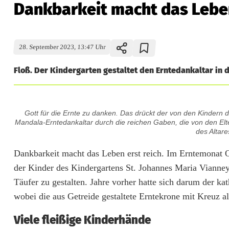
Dankbarkeit macht das Lebe
28. September 2023, 13:47 Uhr
Floß. Der Kindergarten gestaltet den Erntedankaltar in d
D
Gott für die Ernte zu danken. Das drückt der von den Kindern d
a
Mandala-Erntedankaltar durch die reichen Gaben, die von den Elter
des Altar
n
Dankbarkeit macht das Leben erst reich. Im Erntemonat Ok
k
der Kinder des Kindergartens St. Johannes Maria Vianney,
b
Täufer zu gestalten. Jahre vorher hatte sich darum der k
wobei die aus Getreide gestaltete Erntekrone mit Kreuz al
a
Viele fleißige Kinderhände
r