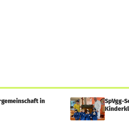
rgemeinschaft in
SpVgg-Sc
Kinderkl