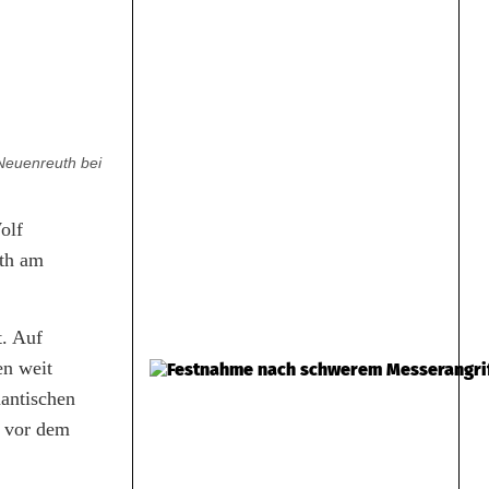
Neuenreuth bei
olf
uth am
t. Auf
en weit
mantischen
t vor dem