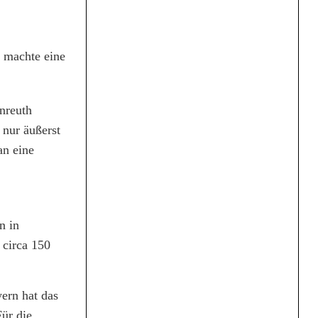
 machte eine
nreuth
 nur äußerst
an eine
n in
 circa 150
yern hat das
ür die