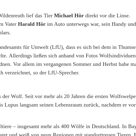
ildenreuth lief das Tier
Michael Hör
direkt vor die Linse.
em Vater
Harald Hör
im Auto unterwegs war, sein Handy und
lars.
Landesamts für Umwelt (LfU), dass es sich bei dem in Thumse
elte. Allerdings ließen sich anhand von Fotos Wolfsindividuen
rdnen. Vor allem im vergangenen Sommer und Herbst habe m
 verzeichnet, so der LfU-Sprecher.
s der Wolf. Seit vor mehr als 20 Jahren die ersten Wolfswelpe
nis Lupus langsam seinen Lebensraum zurück, nachdem er vor
eltiere – insgesamt mehr als 400 Wölfe in Deutschland. In Ba
tet und weiß von neun Regionen mit standorttreuen Tieren. F