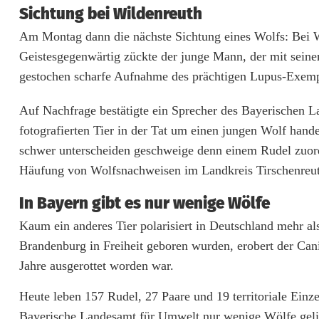
Sichtung bei Wildenreuth
Am Montag dann die nächste Sichtung eines Wolfs: Bei W
Geistesgegenwärtig zückte der junge Mann, der mit sein
gestochen scharfe Aufnahme des prächtigen Lupus-Exemp
Auf Nachfrage bestätigte ein Sprecher des Bayerischen 
fotografierten Tier in der Tat um einen jungen Wolf hand
schwer unterscheiden geschweige denn einem Rudel zuo
Häufung von Wolfsnachweisen im Landkreis Tirschenreuth
In Bayern gibt es nur wenige Wölfe
Kaum ein anderes Tier polarisiert in Deutschland mehr al
Brandenburg in Freiheit geboren wurden, erobert der Ca
Jahre ausgerottet worden war.
Heute leben 157 Rudel, 27 Paare und 19 territoriale Einz
Bayerische Landesamt für Umwelt nur wenige Wölfe gelis