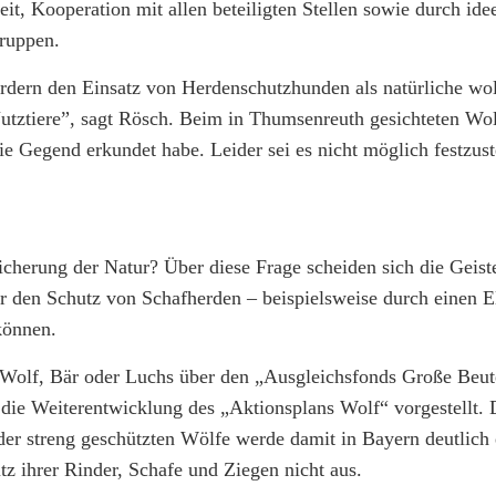
t, Kooperation mit allen beteiligten Stellen sowie durch ide
ruppen.
fördern den Einsatz von Herdenschutzhunden als natürliche wo
ztiere”, sagt Rösch. Beim in Thumsenreuth gesichteten Wol
die Gegend erkundet habe. Leider sei es nicht möglich festzus
herung der Natur? Über diese Frage scheiden sich die Geist
ür den Schutz von Schafherden – beispielsweise durch einen E
können.
 Wolf, Bär oder Luchs über den „Ausgleichsfonds Große Beut
ie Weiterentwicklung des „Aktionsplans Wolf“ vorgestellt. D
der streng geschützten Wölfe werde damit in Bayern deutlich e
z ihrer Rinder, Schafe und Ziegen nicht aus.