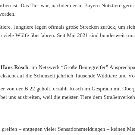
orben ist. Das Tier war, nachdem er in Bayern Nutztiere geris
worden.
ltiere. Jungtiere legen oftmals große Strecken zurück, um sich
 viele Wölfe überfahren. Seit Mai 2021 sind bundesweit run
t
Hans Rösch
, im Netzwerk “Große Beutegreifer” Ansprechpar
ksicht auf die Schonzeit jährlich Tausende Wildtiere und Vög
ber von der B 22 geholt, erzählt Rösch im Gespräch mit Obe
bei uns ausbreiten, weil die meisten Tiere dem Straßenverke
greifen – entgegen vieler Sensationsmeldungen – keinen Me