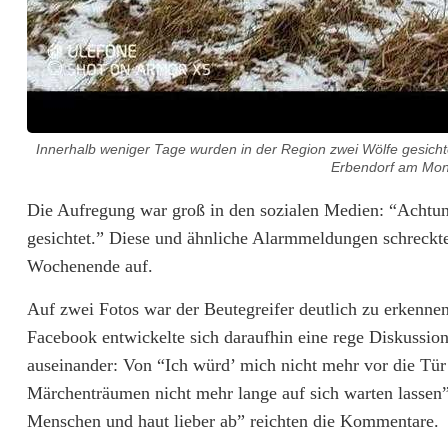
ö
ß
t
e
Innerhalb weniger Tage wurden in der Region zwei Wölfe gesich
Erbendorf am Mont
r
Die Aufregung war groß in den sozialen Medien: “Achtu
F
gesichtet.” Diese und ähnliche Alarmmeldungen schreck
e
Wochenende auf.
i
Auf zwei Fotos war der Beutegreifer deutlich zu erkennen.
n
Facebook entwickelte sich daraufhin eine rege Diskussio
auseinander: Von “Ich würd’ mich nicht mehr vor die Tür
d
Märchenträumen nicht mehr lange auf sich warten lassen”
Menschen und haut lieber ab” reichten die Kommentare.