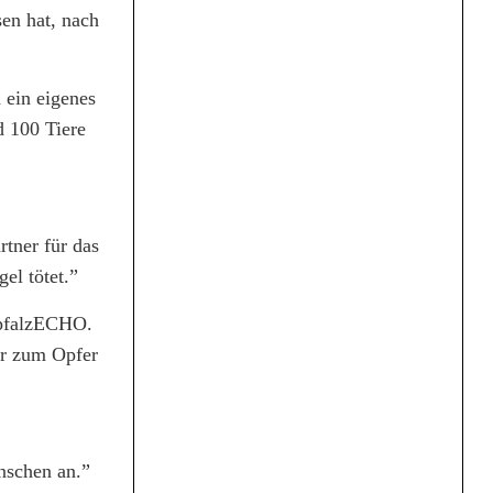
sen hat, nach
 ein eigenes
d 100 Tiere
tner für das
el tötet.”
rpfalzECHO.
hr zum Opfer
nschen an.”