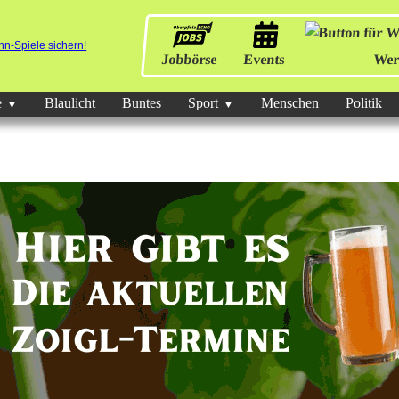
Jobbörse
Events
Wer
e
Blaulicht
Buntes
Sport
Menschen
Politik