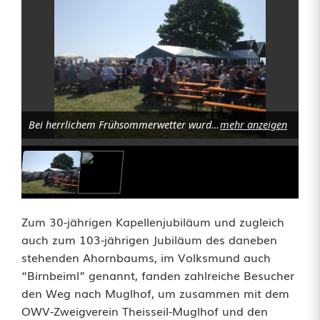
r
e
i
f
a
Bei herrlichem Frühsommerwetter wurde am Sonntag auf dem höchsten Aussichtspunkt der Stadt Weiden, das vom OWV-Zweigverein Theisseil-Muglhof organisierte Dreifaltigkeitsfest gefeiert. Foto: Robert Ronke
mehr anzeigen
l
t
i
Zum 30-jährigen Kapellenjubiläum und zugleich
g
auch zum 103-jährigen Jubiläum des daneben
stehenden Ahornbaums, im Volksmund auch
k
“Birnbeiml” genannt, fanden zahlreiche Besucher
e
den Weg nach Muglhof, um zusammen mit dem
OWV-Zweigverein Theisseil-Muglhof und den
i