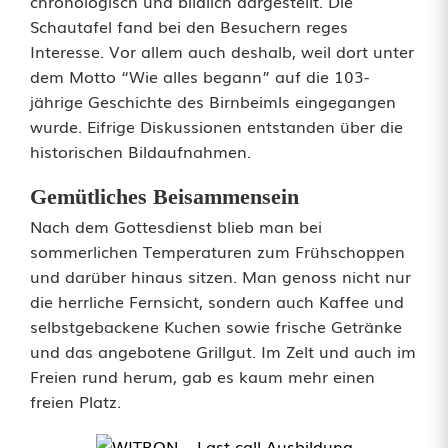
chronologisch und bildlich dargestellt. Die
h
Schautafel fand bei den Besuchern reges
o
Interesse. Vor allem auch deshalb, weil dort unter
dem Motto “Wie alles begann” auf die 103-
f
jährige Geschichte des Birnbeimls eingegangen
wurde. Eifrige Diskussionen entstanden über die
historischen Bildaufnahmen.
Gemütliches Beisammensein
Nach dem Gottesdienst blieb man bei
sommerlichen Temperaturen zum Frühschoppen
und darüber hinaus sitzen. Man genoss nicht nur
die herrliche Fernsicht, sondern auch Kaffee und
selbstgebackene Kuchen sowie frische Getränke
und das angebotene Grillgut. Im Zelt und auch im
Freien rund herum, gab es kaum mehr einen
freien Platz.