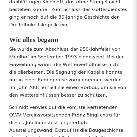
n
dreiblättrigen Kleeblatt, das ohne Stängel nicht
bestehen könne. Zum Schluss des Gottesdienstes
b
ging er noch auf die 30-jährige Geschichte der
e
Dreifaltigkeitskapelle ein.
i
Wie alles begann
m
Sie wurde zum Abschluss der 950-Jahrfeier von
Muglhof im September 1993 eingeweiht. Bei der
l
Einweihung waren die Wetterverhältnisse nicht
i
die allerbesten. Die Segnung der Kapelle konnte
nur in einer Regenpause vorgenommen werden.
n
Im Jahr 2001 erhielt sie einen Vorbau, um sie von
M
den Wettereinflüssen besser zu schützen.
u
Schmidt verwies auf die vom stellvertretenden
OWV Vereinsvorsitzenden
Franz Strigl
extra für
g
dieses Jubiläumsfest angefertigte
l
Ausstellungswand. Darauf ist die Baugeschichte