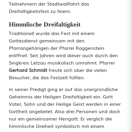
Teilnehmern der Stadtwallfahrt das
t
Dreifaltigkeitsfest zu feiern.
s
Himmlische Dreifaltigkeit
f
Traditionell wurde das Fest mit einem
Gottesdienst gemeinsam mit den
e
Pfarrangehörigen der Pfarrei Roggenstein
s
eröffnet. Seit Jahren wird dieser auch durch den
Singkreis Letzau musikalisch umrahmt. Pfarrer
t
Gerhard Schmidt
freute sich über die vielen
a
Besucher, die das Festzelt füllten.
m
In seiner Predigt ging er auf das unergründliche
Geheimnis der Heiligen Dreifaltigkeit ein. Gott
B
Vater, Sohn und der Heilige Geist werden in einer
i
Gottheit angebetet. Also drei Personen und doch
nur ein gemeinsamer Herrgott. Er verglich die
r
himmlische Dreiheit symbolisch mit einem