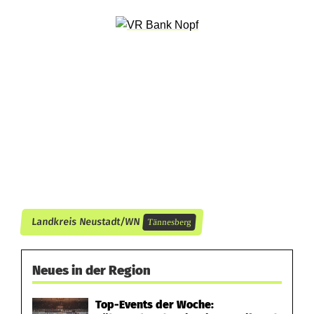
c
h
a
f
t
i
n
T
Landkreis Neustadt/WN
Tännesberg
ä
n
Neues in der Region
n
Top-Events der Woche:
e