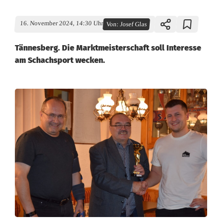
16. November 2024, 14:30 Uhr
Von:
Josef Glas
Tännesberg. Die Marktmeisterschaft soll Interesse
am Schachsport wecken.
E
r
s
t
e
S
c