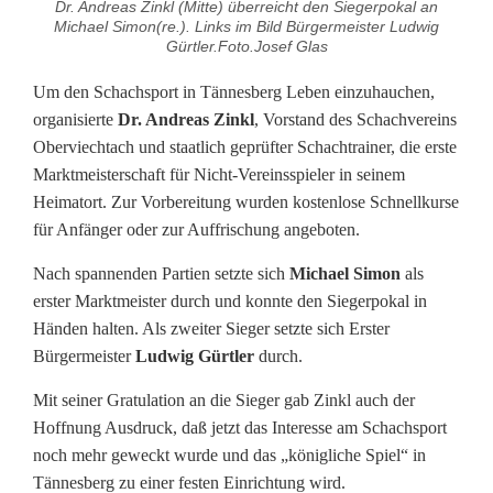
Dr. Andreas Zinkl (Mitte) überreicht den Siegerpokal an
h
Michael Simon(re.). Links im Bild Bürgermeister Ludwig
Gürtler.Foto.Josef Glas
a
Um den Schachsport in Tännesberg Leben einzuhauchen,
c
organisierte
Dr. Andreas Zinkl
, Vorstand des Schachvereins
h
Oberviechtach und staatlich geprüfter Schachtrainer, die erste
Marktmeisterschaft für Nicht-Vereinsspieler in seinem
m
Heimatort. Zur Vorbereitung wurden kostenlose Schnellkurse
e
für Anfänger oder zur Auffrischung angeboten.
i
Nach spannenden Partien setzte sich
Michael Simon
als
erster Marktmeister durch und konnte den Siegerpokal in
s
Händen halten. Als zweiter Sieger setzte sich Erster
t
Bürgermeister
Ludwig Gürtler
durch.
e
Mit seiner Gratulation an die Sieger gab Zinkl auch der
Hoffnung Ausdruck, daß jetzt das Interesse am Schachsport
r
noch mehr geweckt wurde und das „königliche Spiel“ in
s
Tännesberg zu einer festen Einrichtung wird.