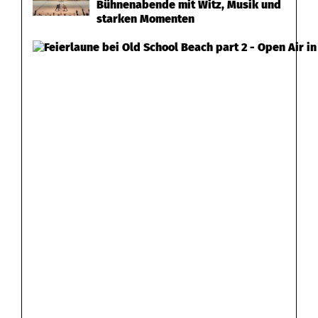
Bühnenabende mit Witz, Musik und
starken Momenten
s
b
e
r
g