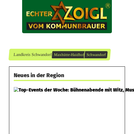
ü
t
t
e
-
Landkreis Schwandorf
Maxhütte-Haidhof
Schwandorf
H
Neues in der Region
a
i
d
h
o