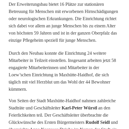
r
Der Erweiterungsbau bietet 16 Plätze zur stationären
Betreuung für Menschen mit erworbenen Hirnschädigungen
u
oder neurologischen Erkrankungen. Die Einrichtung richtet
n
sich dabei vor allem an junge Menschen bis zu einem Alter
von höchsten 59 Jahren und ist in der ganzen Oberpfalz das
g
einzige Pflegeheim speziell für junge Menschen.
s
Durch den Neubau konnte die Einrichtung 24 weitere
b
Mitarbeiter in Teilzeit einstellen. Insgesamt arbeiten jetzt 58
engagierte Mitarbeiterinnen und Mitarbeiter in der
a
Loew’schen Einrichtung in Maxhütte-Haidhof, die sich
u
täglich mit viel Herzblut um das Wohl der 44 Bewohner
kümmern.
b
Von Seiten der Stadt Maxhütte-Haidhof nahmen zahlreiche
e
Stadträte und Geschäftsleiter
Karl-Peter Würstl
an den
i
Feierlichkeiten teil. Der Geschäftsleiter überbrachte die
Glückwünsche des Ersten Bürgermeisters
Rudolf Seidl
und
D