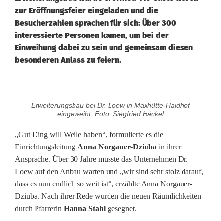
zur Eröffnungsfeier eingeladen und die
Besucherzahlen sprachen für sich: Über 300
interessierte Personen kamen, um bei der
Einweihung dabei zu sein und gemeinsam diesen
besonderen Anlass zu feiern.
E
Erweiterungsbau bei Dr. Loew in Maxhütte-Haidhof
r
eingeweiht. Foto: Siegfried Häckel
w
„Gut Ding will Weile haben“, formulierte es die
Einrichtungsleitung
Anna Norgauer-Dziuba
in ihrer
e
Ansprache. Über 30 Jahre musste das Unternehmen Dr.
i
Loew auf den Anbau warten und „wir sind sehr stolz darauf,
dass es nun endlich so weit ist“, erzählte Anna Norgauer-
t
Dziuba. Nach ihrer Rede wurden die neuen Räumlichkeiten
e
durch Pfarrerin
Hanna Stahl
gesegnet.