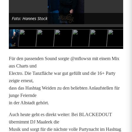
k
Foto: Hannes Stock
e
l
p
a
Für den passenden Sound sorgte @mflowsn mit einem Mix
r
aus Charts und
Electro. Die Tanzfläche war gut gefüllt und die 16+ Party
t
zeigte erneut,
y
dass das Hashtag Weiden zu den beliebten Anlaufstellen für
junge Feiernde
i
in der Altstadt gehört.
m
Auch heute geht es direkt weiter: Bei BLACKEDOUT
H
übernimmt DJ Maaleek die
Musik und sorgt für die nächste volle Partynacht im Hashtag