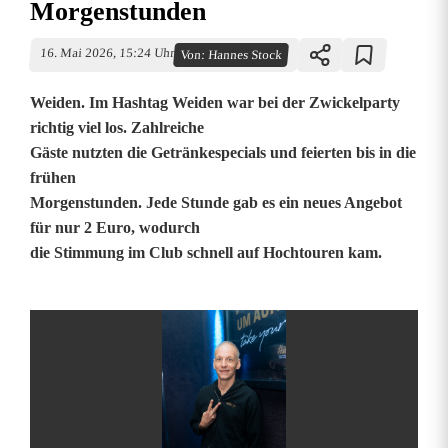
Morgenstunden
16. Mai 2026, 15:24 Uhr
Von:
Hannes Stock
Weiden. Im Hashtag Weiden war bei der Zwickelparty
richtig viel los. Zahlreiche
Gäste nutzten die Getränkespecials und feierten bis in die
frühen
Morgenstunden. Jede Stunde gab es ein neues Angebot
für nur 2 Euro, wodurch
die Stimmung im Club schnell auf Hochtouren kam.
Z
w
i
c