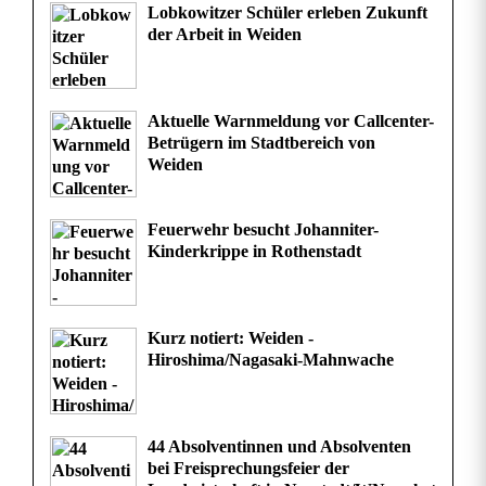
:
Lobkowitzer Schüler erleben Zukunft
der Arbeit in Weiden
V
o
Aktuelle Warnmeldung vor Callcenter-
l
Betrügern im Stadtbereich von
Weiden
l
e
Feuerwehr besucht Johanniter-
Kinderkrippe in Rothenstadt
T
a
n
Kurz notiert: Weiden -
Hiroshima/Nagasaki-Mahnwache
z
f
44 Absolventinnen und Absolventen
l
bei Freisprechungsfeier der