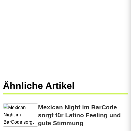
M
o
r
g
e
n
s
Ähnliche Artikel
t
u
n
Mexican Night im BarCode
sorgt für Latino Feeling und
d
gute Stimmung
e