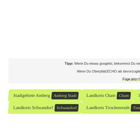
i
e
r
i
s
Tipp:
Wenn Du etwas googelst, bekommst Du neb
c
Wenn Du OberpfalzECHO als bevorzugte Que
Füge jetzt
h
e
Stadtgebiete Amberg
Landkreis Cham
Amberg Stadt
Cham
n
Landkreis Schwandorf
Landkreis Tirschenreuth
Schwandorf
Tirs
B
e