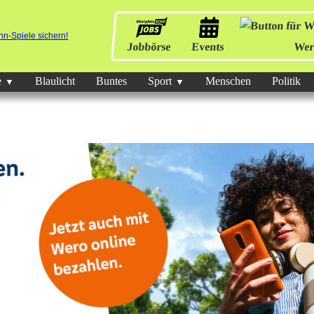
Jobbörse
Events
Wer
e
Blaulicht
Buntes
Sport
Menschen
Politik