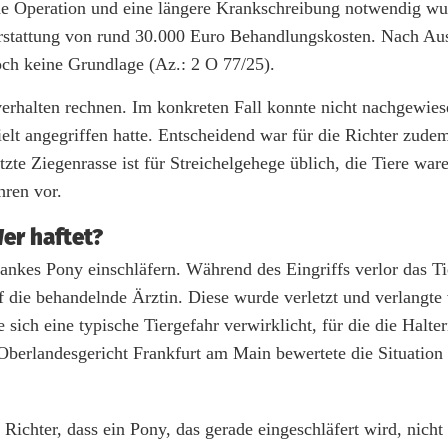
ne Operation und eine längere Krankschreibung notwendig wu
rstattung von rund 30.000 Euro Behandlungskosten. Nach Au
ch keine Grundlage (Az.: 2 O 77/25).
verhalten rechnen. Im konkreten Fall konnte nicht nachgewie
elt angegriffen hatte. Entscheidend war für die Richter zudem
etzte Ziegenrasse ist für Streichelgehege üblich, die Tiere wa
hren vor.
Wer haftet?
krankes Pony einschläfern. Während des Eingriffs verlor das Ti
uf die behandelnde Ärztin. Diese wurde verletzt und verlangte
ich eine typische Tiergefahr verwirklicht, für die die Halte
berlandesgericht Frankfurt am Main bewertete die Situation 
ichter, dass ein Pony, das gerade eingeschläfert wird, nicht