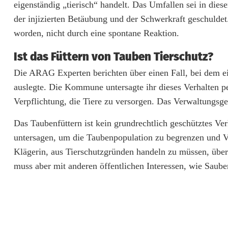
eigenständig „tierisch“ handelt. Das Umfallen sei in die
n
der injizierten Betäubung und der Schwerkraft geschuldet
H
worden, nicht durch eine spontane Reaktion.
a
Ist das Füttern von Tauben Tierschutz?
f
Die ARAG Experten berichten über einen Fall, bei dem ei
auslegte. Die Kommune untersagte ihr dieses Verhalten pe
t
Verpflichtung, die Tiere zu versorgen. Das Verwaltungsge
u
Das Taubenfüttern ist kein grundrechtlich geschütztes V
n
untersagen, um die Taubenpopulation zu begrenzen und 
g
Klägerin, aus Tierschutzgründen handeln zu müssen, überz
muss aber mit anderen öffentlichen Interessen, wie Saub
b
e
i
t