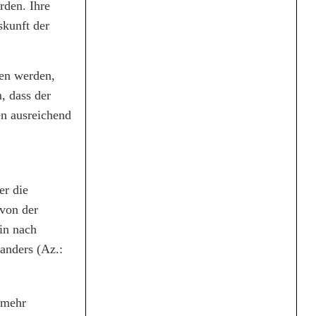
rden. Ihre
skunft der
sen werden,
, dass der
ren ausreichend
er die
 von der
rin nach
anders (Az.:
 mehr