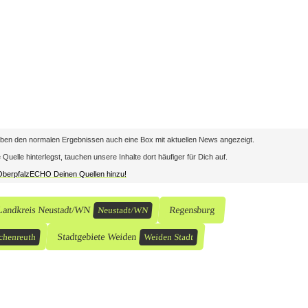
en den normalen Ergebnissen auch eine Box mit aktuellen News angezeigt.
lle hinterlegst, tauchen unsere Inhalte dort häufiger für Dich auf.
 OberpfalzECHO Deinen Quellen hinzu!
Landkreis Neustadt/WN
Regensburg
Neustadt/WN
Stadtgebiete Weiden
chenreuth
Weiden Stadt