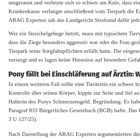
umgerannt und verletzte sich so schwer am Knie, dass ei
e
Krankenkasse verlangte anschließend vom Tierpark die E
r
ARAG Experten sah das Landgericht Stralsund dafür jedo
i
Wer ein Streichelgehege betritt, muss mit typischem Tier
c
dass die Ziege besonders aggressiv war oder die Frau gezi
Tierpark seine Sorgfaltspflichten erfüllt hatte. Die einges
h
versorgt und es lagen keine Hinweise auf besondere Gefa
t
Pony fällt bei Einschläferung auf Ärztin: 
e
In einem weiteren Fall sollte eine Tierärztin ein schwer 
k
Kontrolle über seinen Körper, kippte zur Seite und fiel a
l
Halterin des Ponys Schmerzensgeld. Begründung: Es habe s
Paragraf 833 Bürgerliches Gesetzbuch (BGB) hafte. Das O
ä
3 U 127/25).
r
Nach Darstellung der ARAG Experten argumentierten die R
e