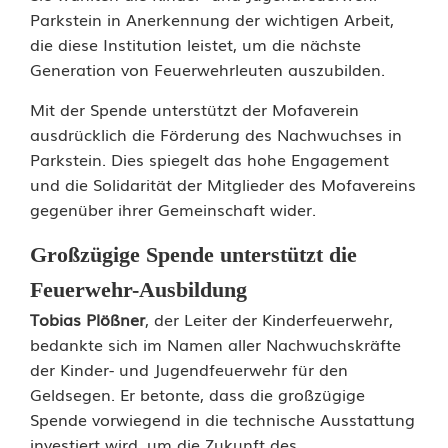
d
Parkstein in Anerkennung der wichtigen Arbeit,
e
die diese Institution leistet, um die nächste
Generation von Feuerwehrleuten auszubilden.
v
Mit der Spende unterstützt der Mofaverein
o
ausdrücklich die Förderung des Nachwuchses in
m
Parkstein. Dies spiegelt das hohe Engagement
und die Solidarität der Mitglieder des Mofavereins
M
gegenüber ihrer Gemeinschaft wider.
o
Großzügige Spende unterstützt die
f
Feuerwehr-Ausbildung
a
Tobias Plößner
, der Leiter der Kinderfeuerwehr,
bedankte sich im Namen aller Nachwuchskräfte
v
der Kinder- und Jugendfeuerwehr für den
e
Geldsegen. Er betonte, dass die großzügige
Spende vorwiegend in die technische Ausstattung
r
investiert wird, um die Zukunft des