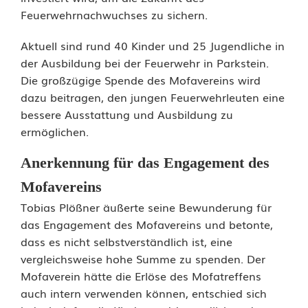
e
Feuerwehrnachwuchses zu sichern.
i
Aktuell sind rund 40 Kinder und 25 Jugendliche in
n
der Ausbildung bei der Feuerwehr in Parkstein.
Die großzügige Spende des Mofavereins wird
a
dazu beitragen, den jungen Feuerwehrleuten eine
n
bessere Ausstattung und Ausbildung zu
ermöglichen.
P
Anerkennung für das Engagement des
a
Mofavereins
r
Tobias Plößner äußerte seine Bewunderung für
k
das Engagement des Mofavereins und betonte,
dass es nicht selbstverständlich ist, eine
s
vergleichsweise hohe Summe zu spenden. Der
t
Mofaverein hätte die Erlöse des Mofatreffens
auch intern verwenden können, entschied sich
e