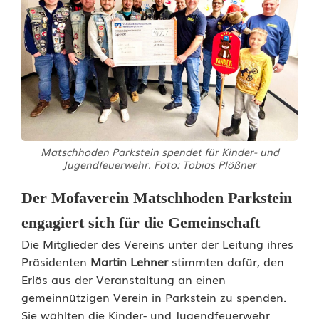
o
ß
z
ü
g
i
Matschhoden Parkstein spendet für Kinder- und
g
Jugendfeuerwehr. Foto: Tobias Plößner
e
Der Mofaverein Matschhoden Parkstein
S
engagiert sich für die Gemeinschaft
p
Die Mitglieder des Vereins unter der Leitung ihres
Präsidenten
Martin Lehner
stimmten dafür, den
e
Erlös aus der Veranstaltung an einen
n
gemeinnützigen Verein in Parkstein zu spenden.
Sie wählten die Kinder- und Jugendfeuerwehr