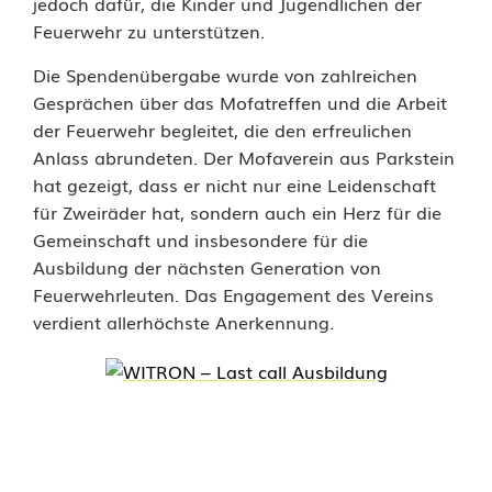
jedoch dafür, die Kinder und Jugendlichen der
i
Feuerwehr zu unterstützen.
n
Die Spendenübergabe wurde von zahlreichen
Gesprächen über das Mofatreffen und die Arbeit
e
der Feuerwehr begleitet, die den erfreulichen
r
Anlass abrundeten. Der Mofaverein aus Parkstein
hat gezeigt, dass er nicht nur eine Leidenschaft
F
für Zweiräder hat, sondern auch ein Herz für die
e
Gemeinschaft und insbesondere für die
Ausbildung der nächsten Generation von
u
Feuerwehrleuten. Das Engagement des Vereins
e
verdient allerhöchste Anerkennung.
r
w
e
h