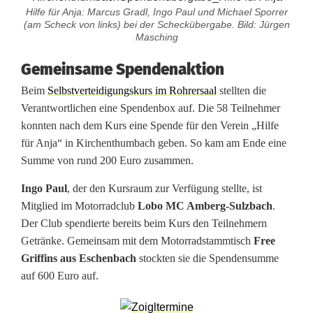
j
Hilfe für Anja: Marcus Gradl, Ingo Paul und Michael Sporrer
(am Scheck von links) bei der Scheckübergabe. Bild: Jürgen
a
Masching
:
Gemeinsame Spendenaktion
B
Beim
Selbstverteidigungskurs im Rohrersaal
stellten die
i
Verantwortlichen eine Spendenbox auf. Die 58 Teilnehmer
konnten nach dem Kurs eine Spende für den Verein „Hilfe
k
für Anja“ in Kirchenthumbach geben. So kam am Ende eine
e
Summe von rund 200 Euro zusammen.
r
Ingo Paul
, der den Kursraum zur Verfügung stellte, ist
Mitglied im Motorradclub
Lobo MC Amberg-Sulzbach
.
r
Der Club spendierte bereits beim Kurs den Teilnehmern
u
Getränke. Gemeinsam mit dem Motorradstammtisch
Free
Griffins aus Eschenbach
stockten sie die Spendensumme
n
auf 600 Euro auf.
d