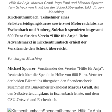
Hilfe für Anja: Marcus Gradl, Ingo Paul und Michael Sporrer
(am Scheck von links) bei der Scheckübergabe. Bild: Jürgen
Masching
H
Kirchenthumbach. Teilnehmer eines
Selbstverteidigungskurses sowie zwei Motorradclubs aus
i
Eschenbach und Amberg-Sulzbach
spendeten insgesamt
600 Euro für den Verein “Hilfe für Anja”. Beim
l
Adventsmarkt in Kirchenthumbach erhielt der
f
Vorsitzende den Scheck überreicht.
e
Von Jürgen Masching
f
Michael Sporrer
, Vorsitzender des Vereins “Hilfe für Anja”,
ü
freute sich über die Spende in Höhe von 600 Euro. Vertreter
der beiden Bikerclubs übergaben den Spendenscheck
r
zusammen mit Bürgermeisterkandidat
Marcus Gradl
, der
A
den
Selbstverteidungskurs in Eschenbach
leitete, und dem
CSU-Ortsverband Eschenbach.
n