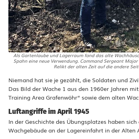
u
s
c
h
e
Als Gartenlaube und Lagerraum fand das alte Wachhäusc
Spahn eine neue Verwendung. Command Sergeant Major Fra
n
Relikt der alten Zeit auf die andere S
v
Niemand hat sie je gezählt, die Soldaten und Zivi
Das Bild der Wache 1 aus den 1960er Jahren mi
o
Training Area Grafenwöhr“ sowie dem alten Wac
m
Luftangriffe im April 1945
G
In der Geschichte des Übungsplatzes haben sich 
a
Wachgebäude an der Lagereinfahrt in der Alten 
t