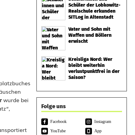
Schüler der Lobkowitz-
Realschule erkunden
SITLog in Altenstadt
Vater und Sohn mit
Waffen und Böllern
erwischt
Kreisliga Nord: Wer
bleibt weiterhin
verlustpunktfrei in der
Saison?
splatzbuches
häuschen
r
wurde bei
Folge uns
tz“,
Facebook
Instagram
ansportiert
YouTube
App