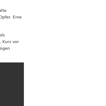
lte
Opfer. Eine
als
 Kurz vor
bogen