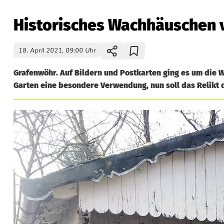
Historisches Wachhäuschen v
18. April 2021, 09:00 Uhr
Grafenwöhr. Auf Bildern und Postkarten ging es um die 
Garten eine besondere Verwendung, nun soll das Relikt 
H
i
s
t
o
r