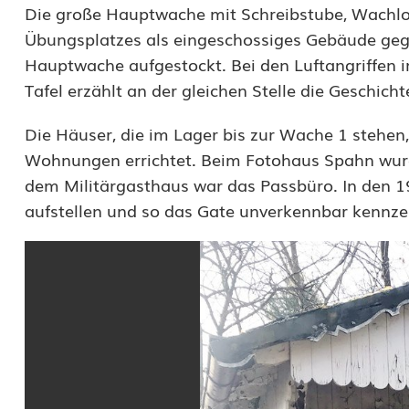
Die große Hauptwache mit Schreibstube, Wachlok
e
Übungsplatzes als eingeschossiges Gebäude geg
1
Hauptwache aufgestockt. Bei den Luftangriffen 
Tafel erzählt an der gleichen Stelle die Geschic
k
e
Die Häuser, die im Lager bis zur Wache 1 stehen
Wohnungen errichtet. Beim Fotohaus Spahn wurde
h
dem Militärgasthaus war das Passbüro. In den 
r
aufstellen und so das Gate unverkennbar kennz
t
z
u
r
ü