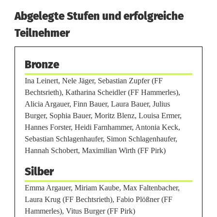
e
Abgelegte Stufen und erfolgreiche
n
Teilnehmer
g
Bronze
l
Ina Leinert, Nele Jäger, Sebastian Zupfer (FF
ä
Bechtsrieth), Katharina Scheidler (FF Hammerles),
n
Alicia Argauer, Finn Bauer, Laura Bauer, Julius
Burger, Sophia Bauer, Moritz Blenz, Louisa Ermer,
z
Hannes Forster, Heidi Farnhammer, Antonia Keck,
Sebastian Schlagenhaufer, Simon Schlagenhaufer,
e
Hannah Schobert, Maximilian Wirth (FF Pirk)
n
Silber
b
Emma Argauer, Miriam Kaube, Max Faltenbacher,
e
Laura Krug (FF Bechtsrieth), Fabio Plößner (FF
Hammerles), Vitus Burger (FF Pirk)
i