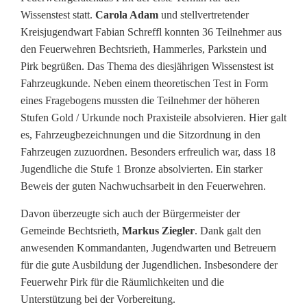
e
Wissenstest statt.
Carola Adam
und stellvertretender
Kreisjugendwart Fabian Schreffl konnten 36 Teilnehmer aus
n
den Feuerwehren Bechtsrieth, Hammerles, Parkstein und
d
Pirk begrüßen. Das Thema des diesjährigen Wissenstest ist
Fahrzeugkunde. Neben einem theoretischen Test in Form
f
eines Fragebogens mussten die Teilnehmer der höheren
e
Stufen Gold / Urkunde noch Praxisteile absolvieren. Hier galt
es, Fahrzeugbezeichnungen und die Sitzordnung in den
u
Fahrzeugen zuzuordnen. Besonders erfreulich war, dass 18
e
Jugendliche die Stufe 1 Bronze absolvierten. Ein starker
Beweis der guten Nachwuchsarbeit in den Feuerwehren.
r
Davon überzeugte sich auch der Bürgermeister der
w
Gemeinde Bechtsrieth,
Markus Ziegler
. Dank galt den
e
anwesenden Kommandanten, Jugendwarten und Betreuern
für die gute Ausbildung der Jugendlichen. Insbesondere der
h
Feuerwehr Pirk für die Räumlichkeiten und die
r
Unterstützung bei der Vorbereitung.