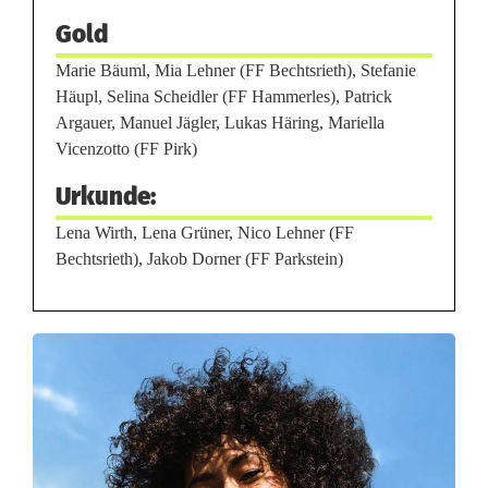
Gold
m
Marie Bäuml, Mia Lehner (FF Bechtsrieth), Stefanie
W
Häupl, Selina Scheidler (FF Hammerles), Patrick
i
Argauer, Manuel Jägler, Lukas Häring, Mariella
Vicenzotto (FF Pirk)
s
Urkunde:
s
Lena Wirth, Lena Grüner, Nico Lehner (FF
e
Bechtsrieth), Jakob Dorner (FF Parkstein)
n
s
t
e
s