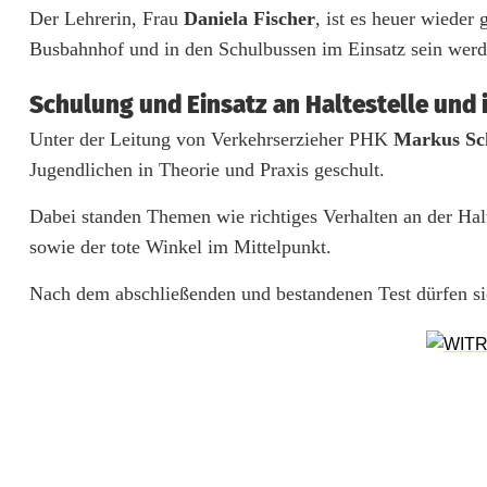
u
Der Lehrerin, Frau
Daniela Fischer
, ist es heuer wieder
e
Busbahnhof und in den Schulbussen im Einsatz sein werd
B
Schulung und Einsatz an Haltestelle und 
u
Unter der Leitung von Verkehrserzieher PHK
Markus Sch
Jugendlichen in Theorie und Praxis geschult.
s
l
Dabei standen Themen wie richtiges Verhalten an der Hal
sowie der tote Winkel im Mittelpunkt.
o
Nach dem abschließenden und bestandenen Test dürfen sic
t
s
e
n
s