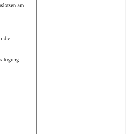
Buslotsen am
n die
wältigung