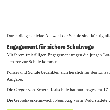
t
ä
r
k
Durch die geschickte Auswahl der Schule sind künftig all
e
Engagement für sichere Schulwege
n
Mit ihrem freiwilligen Engagement tragen die jungen Lots
S
sicherer zur Schule kommen.
i
Polizei und Schule bedankten sich herzlich für den Einsa
c
Aufgabe.
h
Die Gregor-von-Scherr-Realschule hat nun insgesamt 17 
e
Die Gebietsverkehrswacht Neunburg vorm Wald stattete d
r