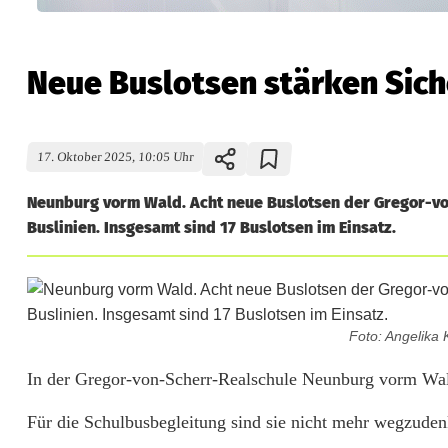
Neue Buslotsen stärken Sich
17. Oktober 2025, 10:05 Uhr
Neunburg vorm Wald. Acht neue Buslotsen der Gregor-vo
Buslinien. Insgesamt sind 17 Buslotsen im Einsatz.
Foto: Angelika
N
In der Gregor-von-Scherr-Realschule Neunburg vorm Wal
e
Für die Schulbusbegleitung sind sie nicht mehr wegzud