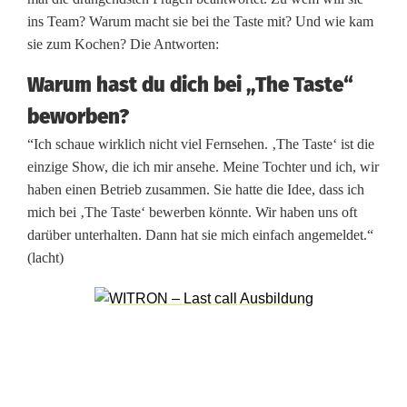
a
ins Team? Warum macht sie bei the Taste mit? Und wie kam
sie zum Kochen? Die Antworten:
r
Warum hast du dich bei „The Taste“
-
beworben?
K
“Ich schaue wirklich nicht viel Fernsehen. ‚The Taste‘ ist die
ö
einzige Show, die ich mir ansehe. Meine Tochter und ich, wir
haben einen Betrieb zusammen. Sie hatte die Idee, dass ich
c
mich bei ‚The Taste‘ bewerben könnte. Wir haben uns oft
h
darüber unterhalten. Dann hat sie mich einfach angemeldet.“
(lacht)
e
b
e
i
T