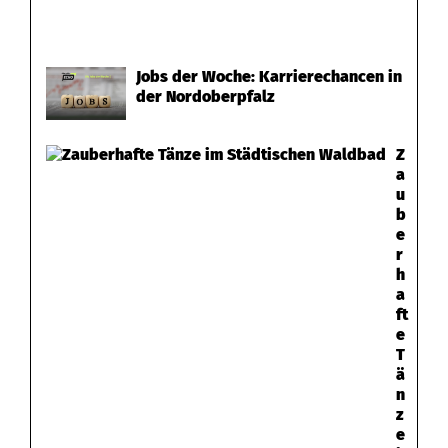
Jobs der Woche: Karrierechancen in
der Nordoberpfalz
Z
a
u
b
e
r
h
a
ft
e
T
ä
n
z
e