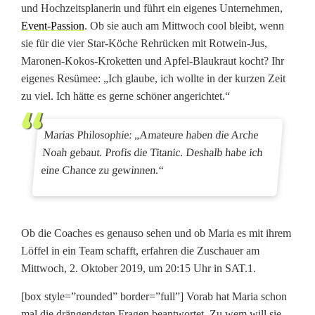
und Hochzeitsplanerin und führt ein eigenes Unternehmen,
i
Event-Passion
. Ob sie auch am Mittwoch cool bleibt, wenn
n
sie für die vier Star-Köche Rehrücken mit Rotwein-Jus,
Maronen-Kokos-Kroketten und Apfel-Blaukraut kocht? Ihr
k
eigenes Resümee: „Ich glaube, ich wollte in der kurzen Zeit
o
zu viel. Ich hätte es gerne schöner angerichtet.“
c
Marias Philosophie: „Amateure haben die Arche
h
Noah gebaut. Profis die Titanic. Deshalb habe ich
eine Chance zu gewinnen.“
t
f
ü
Ob die Coaches es genauso sehen und ob Maria es mit ihrem
Löffel in ein Team schafft, erfahren die Zuschauer am
r
Mittwoch, 2. Oktober 2019, um 20:15 Uhr in SAT.1.
S
[box style=”rounded” border=”full”] Vorab hat Maria schon
t
mal die drängendsten Fragen beantwortet. Zu wem will sie