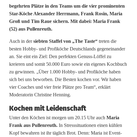
u
begehrten Plätze in den Teams um die vier prominenten
Star-Köche Alexander Herrmann, Frank Rosin, Maria
l
Groß und Tim Raue sichern. Mit dabei: Maria Frank
l
(52) aus Pullenreuth.
e
Auch in der
siebten Staffel von „The Taste“
treten die
n
besten Hobby- und Profiköche Deutschlands gegeneinander
an. Sie eint ein Ziel: Den perfekten Genuss-Löffel zu
r
kreieren und somit 50.000 Euro sowie ein eigenes Kochbuch
zu gewinnen. „Über 1.000 Hobby- und Profiköche haben
e
sich bei uns beworben. Die Besten kochen vor. Wir haben
u
vier Coaches und vier freie Plätze pro Team“, erklärt
Moderatorin Christine Henning.
t
h
Kochen mit Leidenschaft
Unter den Köchen ist morgen um 20.15 Uhr auch
Maria
e
Frank aus Pullenreuth.
In Stresssituationen einen kühlen
r
Kopf bewahren ist ihr täglich Brot. Denn: Maria ist Event-