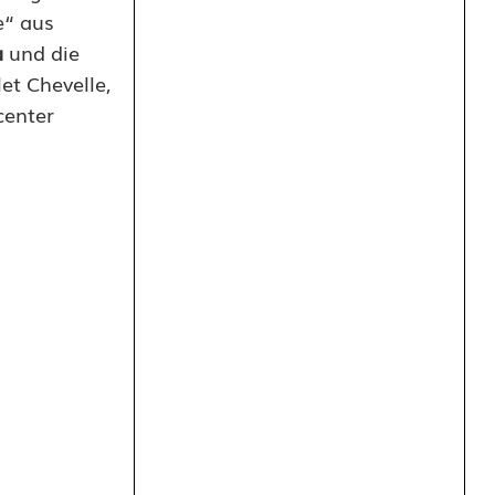
e“ aus
a
und die
et Chevelle,
center