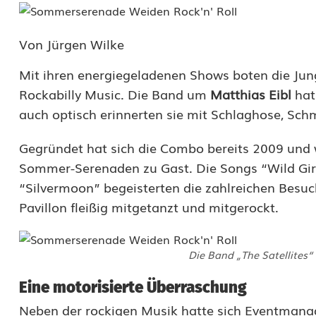
m
m
Von Jürgen Wilke
e
Mit ihren energiegeladenen Shows boten die Ju
r
Rockabilly Music. Die Band um
Matthias Eibl
hat
auch optisch erinnerten sie mit Schlaghose, Sch
-
S
Gegründet hat sich die Combo bereits 2009 und w
Sommer-Serenaden zu Gast. Die Songs “Wild Girl”,
e
“Silvermoon” begeisterten die zahlreichen Besuc
r
Pavillon fleißig mitgetanzt und mitgerockt.
e
n
Die Band „The Satellites“
a
Eine motorisierte Überraschung
d
Neben der rockigen Musik hatte sich Eventmana