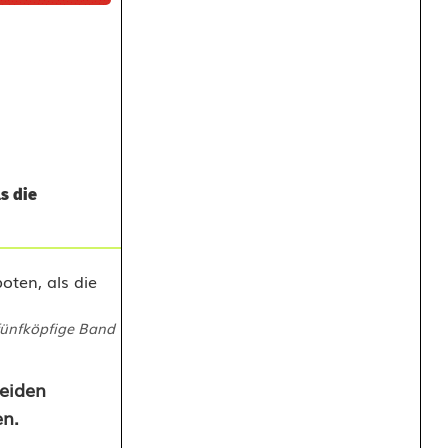
s die
fünfköpfige Band
eiden
en.