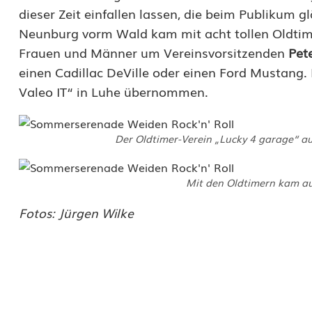
dieser Zeit einfallen lassen, die beim Publikum
e
Neunburg vorm Wald kam mit acht tollen Oldtim
m
Frauen und Männer um Vereinsvorsitzenden
Pete
i
einen Cadillac DeVille oder einen Ford Mustang.
Valeo IT“ in Luhe übernommen.
t
Ü
Der Oldtimer-Verein „Lucky 4 garage“ a
b
e
Mit den Oldtimern kam au
r
Fotos: Jürgen Wilke
r
a
s
c