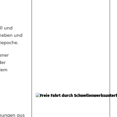
ll und
rieben und
tepoche.
ener
der
 dem
chungen aus