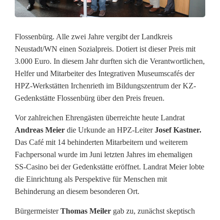
g
r
a
Flossenbürg. Alle zwei Jahre vergibt der Landkreis
Neustadt/WN einen Sozialpreis. Dotiert ist dieser Preis mit
t
3.000 Euro. In diesem Jahr durften sich die Verantwortlichen,
i
Helfer und Mitarbeiter des Integrativen Museumscafés der
HPZ-Werkstätten Irchenrieth im Bildungszentrum der KZ-
v
Gedenkstätte Flossenbürg über den Preis freuen.
e
Vor zahlreichen Ehrengästen überreichte heute Landrat
s
Andreas Meier
die Urkunde an HPZ-Leiter
Josef Kastner.
Das Café mit 14 behinderten Mitarbeitern und weiterem
M
Fachpersonal wurde im Juni letzten Jahres im ehemaligen
u
SS-Casino bei der Gedenkstätte eröffnet. Landrat Meier lobte
die Einrichtung als Perspektive für Menschen mit
s
Behinderung an diesem besonderen Ort.
e
Bürgermeister
Thomas Meiler
gab zu, zunächst skeptisch