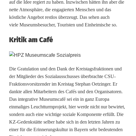
u
auf die Idee regiert zu haben. Inzwischen hätten ihn aber die
nette Atmosphäre, die engagierten Menschen und das
m
köstliche Angebot restlos überzeugt. Das sehen auch
s
viele Museumsbesucher, Touristen und Einheimische so.
c
Kritik am Café
a
f
Die Gratulation und den Dank der Kreistagsfraktionen und
é
der Mitglieder des Sozialausschusses überbrachte CSU-
:
Fraktionsvorsitzender im Kreistag Stephan Oetzinger. Er
dankte allen Mitarbeitern des Cafés und den Organisatoren.
S
Das integrative Museumscafé sei ein in ganz Europa
o
einmaliges Leuchtturmprojekt, hier werde nicht nur bewirtet,
sondern auch eine wichtige soziale Komponente erfüllt. Die
z
KZ-Gedenkstätte selber habe sich in den letzten Jahren zu
i
einer für die Erinnerungskultur in Bayern sehr bedeutenden