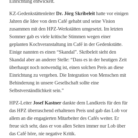
Einrichtung entwickelt.
a
KZ-Gedenkstättenleiter
Dr. Jörg Skribeleit
hatte vor einigen
l
Jahren die Idee von dem Café gehabt und seine Vision
p
zusammen mit den HPZ-Werkstätten umgesetzt. Im letzten
Sommer gab es viele kritische Stimmen wegen einer
r
geplanten Kochveranstaltung im Café in der Gedenkstätte.
e
Einige nannten es einen “Skandal”. Skribeleit sieht den
Skandal aber an anderer Stelle: “Dass es in der heutigen Zeit
i
überhaupt noch notwendig ist, einen solchen Preis an diese
s
Einrichtung zu vergeben. Die Integration von Menschen mit
Behinderung in unsere Gesellschaft sollte eine
f
Selbstverständlichkeit sein.”
ü
HPZ-Leiter
Josef Kastner
dankte dem Landkreis für den für
r
das HPZ überraschend erhaltenen Preis und gab das Lob vor
allem an die engagierten Mitarbeiter des Cafés weiter. Er
L
freue sich sehr, dass er von allen Seiten immer nur Lob über
e
das Café höre, nie negative Kritik.