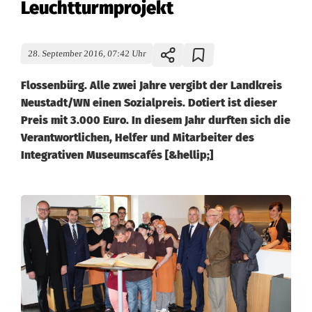
Leuchtturmprojekt
28. September 2016, 07:42 Uhr
Flossenbürg. Alle zwei Jahre vergibt der Landkreis
Neustadt/WN einen Sozialpreis. Dotiert ist dieser
Preis mit 3.000 Euro. In diesem Jahr durften sich die
Verantwortlichen, Helfer und Mitarbeiter des
Integrativen Museumscafés [&hellip;]
I
n
t
e