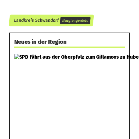
t
Landkreis Schwandorf
Burglengenfeld
Neues in der Region