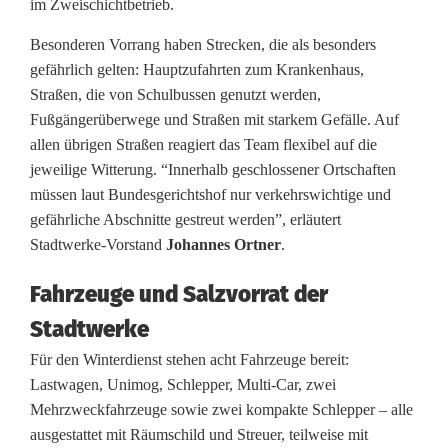
im Zweischichtbetrieb.
c
Besonderen Vorrang haben Strecken, die als besonders
h
gefährlich gelten: Hauptzufahrten zum Krankenhaus,
Straßen, die von Schulbussen genutzt werden,
e
Fußgängerüberwege und Straßen mit starkem Gefälle. Auf
r
allen übrigen Straßen reagiert das Team flexibel auf die
jeweilige Witterung. “Innerhalb geschlossener Ortschaften
n
müssen laut Bundesgerichtshof nur verkehrswichtige und
i
gefährliche Abschnitte gestreut werden”, erläutert
Stadtwerke-Vorstand
Johannes Ortner
.
n
Fahrzeuge und Salzvorrat der
B
Stadtwerke
u
Für den Winterdienst stehen acht Fahrzeuge bereit:
r
Lastwagen, Unimog, Schlepper, Multi-Car, zwei
g
Mehrzweckfahrzeuge sowie zwei kompakte Schlepper – alle
ausgestattet mit Räumschild und Streuer, teilweise mit