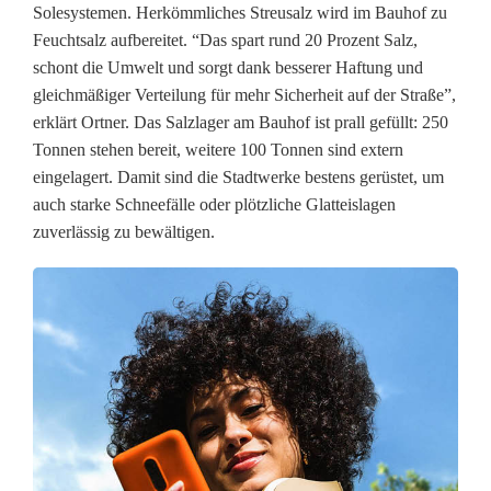
l
Solesystemen. Herkömmliches Streusalz wird im Bauhof zu
e
Feuchtsalz aufbereitet. “Das spart rund 20 Prozent Salz,
schont die Umwelt und sorgt dank besserer Haftung und
n
gleichmäßiger Verteilung für mehr Sicherheit auf der Straße”,
g
erklärt Ortner. Das Salzlager am Bauhof ist prall gefüllt: 250
Tonnen stehen bereit, weitere 100 Tonnen sind extern
e
eingelagert. Damit sind die Stadtwerke bestens gerüstet, um
n
auch starke Schneefälle oder plötzliche Glatteislagen
zuverlässig zu bewältigen.
f
e
l
d
d
e