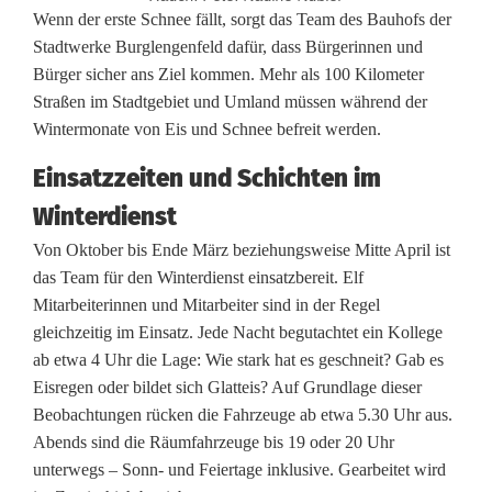
S
Wenn der erste Schnee fällt, sorgt das Team des Bauhofs der
Stadtwerke Burglengenfeld dafür, dass Bürgerinnen und
t
Bürger sicher ans Ziel kommen. Mehr als 100 Kilometer
Straßen im Stadtgebiet und Umland müssen während der
a
Wintermonate von Eis und Schnee befreit werden.
d
Einsatzzeiten und Schichten im
t
Winterdienst
w
Von Oktober bis Ende März beziehungsweise Mitte April ist
e
das Team für den Winterdienst einsatzbereit. Elf
Mitarbeiterinnen und Mitarbeiter sind in der Regel
r
gleichzeitig im Einsatz. Jede Nacht begutachtet ein Kollege
k
ab etwa 4 Uhr die Lage: Wie stark hat es geschneit? Gab es
Eisregen oder bildet sich Glatteis? Auf Grundlage dieser
e
Beobachtungen rücken die Fahrzeuge ab etwa 5.30 Uhr aus.
s
Abends sind die Räumfahrzeuge bis 19 oder 20 Uhr
unterwegs – Sonn- und Feiertage inklusive. Gearbeitet wird
i