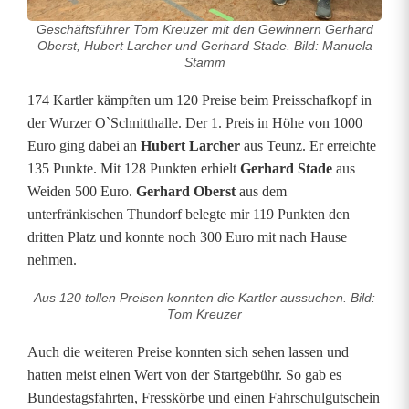
u
Geschäftsführer Tom Kreuzer mit den Gewinnern Gerhard
n
Oberst, Hubert Larcher und Gerhard Stade. Bild: Manuela
Stamm
g
174 Kartler kämpften um 120 Preise beim Preisschafkopf in
d
der Wurzer O`Schnitthalle. Der 1. Preis in Höhe von 1000
Euro ging dabei an
Hubert Larcher
aus Teunz. Er erreichte
e
135 Punkte. Mit 128 Punkten erhielt
Gerhard Stade
aus
r
Weiden 500 Euro.
Gerhard Oberst
aus dem
unterfränkischen Thundorf belegte mir 119 Punkten den
B
dritten Platz und konnte noch 300 Euro mit nach Hause
e
nehmen.
s
Aus 120 tollen Preisen konnten die Kartler aussuchen. Bild:
Tom Kreuzer
u
Auch die weiteren Preise konnten sich sehen lassen und
c
hatten meist einen Wert von der Startgebühr. So gab es
h
Bundestagsfahrten, Fresskörbe und einen Fahrschulgutschein