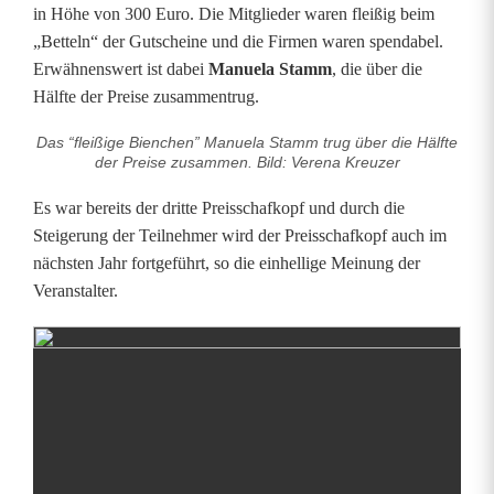
in Höhe von 300 Euro. Die Mitglieder waren fleißig beim
e
„Betteln“ der Gutscheine und die Firmen waren spendabel.
r
Erwähnenswert ist dabei
Manuela Stamm
, die über die
Hälfte der Preise zusammentrug.
b
Das “fleißige Bienchen” Manuela Stamm trug über die Hälfte
e
der Preise zusammen. Bild: Verena Kreuzer
i
Es war bereits der dritte Preisschafkopf und durch die
m
Steigerung der Teilnehmer wird der Preisschafkopf auch im
nächsten Jahr fortgeführt, so die einhellige Meinung der
g
Veranstalter.
r
o
ß
e
n