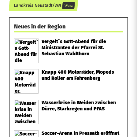
o
Landkreis Neustadt/WN
Wurz
p
f
Neues in der Region
i
Vergelt`s Gott-Abend für die
n
Ministranten der Pfarrei St.
Sebastian Waldthurn
W
u
Knapp 400 Motorräder, Mopeds
und Roller am Fahrenberg
r
z
Wasserkrise in Weiden zwischen
Dürre, Starkregen und PFAS
Soccer-Arena in Pressath eröffnet