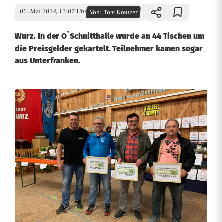
06. Mai 2024, 11:07 Uhr
Von:
Tom Kreuzer
Wurz. In der O`Schnitthalle wurde an 44 Tischen um
die Preisgelder gekartelt. Teilnehmer kamen sogar
aus Unterfranken.
S
t
e
i
g
e
r