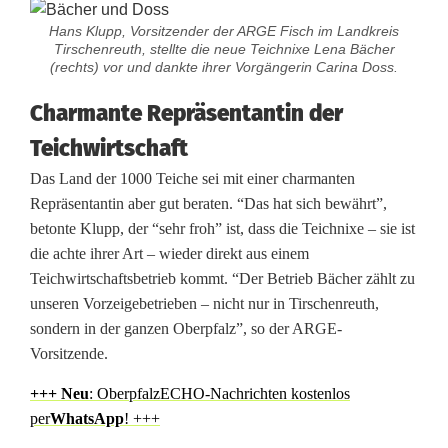
:
Hans Klupp, Vorsitzender der ARGE Fisch im Landkreis
F
Tirschenreuth, stellte die neue Teichnixe Lena Bächer
(rechts) vor und dankte ihrer Vorgängerin Carina Doss.
i
Charmante Repräsentantin der
s
Teichwirtschaft
c
Das Land der 1000 Teiche sei mit einer charmanten
h
Repräsentantin aber gut beraten. “Das hat sich bewährt”,
betonte Klupp, der “sehr froh” ist, dass die Teichnixe – sie ist
a
die achte ihrer Art – wieder direkt aus einem
u
Teichwirtschaftsbetrieb kommt. “Der Betrieb Bächer zählt zu
unseren Vorzeigebetrieben – nicht nur in Tirschenreuth,
f
sondern in der ganzen Oberpfalz”, so der ARGE-
c
Vorsitzende.
h
+++ N
eu
: OberpfalzECHO-Nachrichten kostenlos
per
WhatsApp
! +++
a