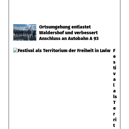
Ortsumgehung entlastet
Waldershof und verbessert
Anschluss an Autobahn A 93
F
e
s
ti
v
a
l
a
ls
T
e
r
ri
t