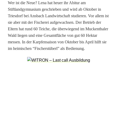
Wer ist die Neue? Lena hat heuer ihr Abitur am
r
Stiftlandgymnasium geschrieben und wird ab Oktober in
m
Triesdorf bei Ansbach Landwirtschaft studieren. Vor allem ist
sie aber mit der Fischerei aufgewachsen. Der Betrieb der
a
Eltern hat rund 60 Teiche, die überwiegend im Muckenthaler
n
Wald liegen und eine Gesamtfläche von gut 60 Hektar
messen. In der Karpfensaison von Oktober bis April hilft sie
t
im heimischen “Fischerstüberl” als Bedienung.
e
A
r
t