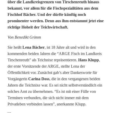
e
über die Landkreisgrenzen von Tirschenreuth hinaus
bekannt, vor allem für die Fischspezialitäten aus dem
u
Fischhof Bächer. Und der dürfte künftig noch
e
prominenter werden. Denn aus ihm entstammt jetzt eine
richtige Hoheit der Teichwirtschaft.
T
e
Von Benedikt Grimm
i
Sie heißt
Lena Bächer
, ist 18 Jahre alt und wird in den
kommenden beiden Jahren die “ARGE Fisch im Landkreis
c
Tirschenreuth” als Teichnixe repräsentieren.
Hans Klupp
,
h
der erste Vorsitzende der ARGE, stellte Lena der
Öffentlichkeit vor. Zunächst gab’s aber Dankesworte für
n
Vorgängerin
Carina Doss
, die in den vergangenen beiden
i
Jahren die Teichnixe war. Es sei nicht selbstverständlich ein
solches Amt zu übernehmen. “Es ist mit einer Fülle von
x
Terminen verbunden, die sich nicht immer mit dem
Privatleben verbinden lassen”, anerkannte Klupp.
e