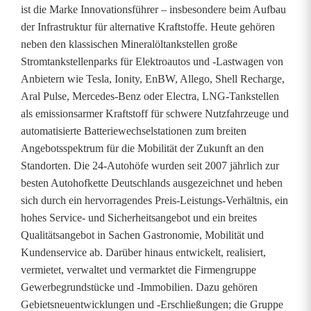
ist die Marke Innovationsführer – insbesondere beim Aufbau
r
der Infrastruktur für alternative Kraftstoffe. Heute gehören
o
neben den klassischen Mineralöltankstellen große
Stromtankstellenparks für Elektroautos und -Lastwagen von
d
Anbietern wie Tesla, Ionity, EnBW, Allego, Shell Recharge,
i
Aral Pulse, Mercedes-Benz oder Electra, LNG-Tankstellen
als emissionsarmer Kraftstoff für schwere Nutzfahrzeuge und
r
automatisierte Batteriewechselstationen zum breiten
e
Angebotsspektrum für die Mobilität der Zukunft an den
Standorten. Die 24-Autohöfe wurden seit 2007 jährlich zur
k
besten Autohofkette Deutschlands ausgezeichnet und heben
t
sich durch ein hervorragendes Preis-Leistungs-Verhältnis, ein
hohes Service- und Sicherheitsangebot und ein breites
i
Qualitätsangebot in Sachen Gastronomie, Mobilität und
n
Kundenservice ab. Darüber hinaus entwickelt, realisiert,
vermietet, verwaltet und vermarktet die Firmengruppe
d
Gewerbegrundstücke und -Immobilien. Dazu gehören
i
Gebietsneuentwicklungen und -Erschließungen; die Gruppe