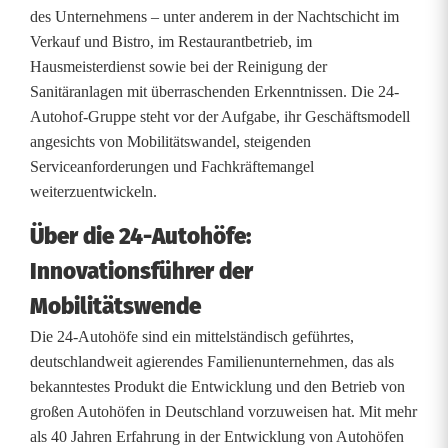
a
des Unternehmens – unter anderem in der Nachtschicht im
Verkauf und Bistro, im Restaurantbetrieb, im
c
Hausmeisterdienst sowie bei der Reinigung der
k
Sanitäranlagen mit überraschenden Erkenntnissen. Die 24-
Autohof-Gruppe steht vor der Aufgabe, ihr Geschäftsmodell
v
angesichts von Mobilitätswandel, steigenden
o
Serviceanforderungen und Fachkräftemangel
weiterzuentwickeln.
m
Über die 24-Autohöfe:
C
Innovationsführer der
h
Mobilitätswende
e
Die 24-Autohöfe sind ein mittelständisch geführtes,
f
deutschlandweit agierendes Familienunternehmen, das als
b
bekanntestes Produkt die Entwicklung und den Betrieb von
großen Autohöfen in Deutschland vorzuweisen hat. Mit mehr
ü
als 40 Jahren Erfahrung in der Entwicklung von Autohöfen