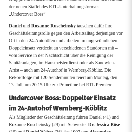
der neuen Staffel des RTL-Unterhaltungsformats
B
„Undercover Boss“.
o
Daniel
und
Roxanne Ruscheinsky
tauschen dafür ihre
s
Geschäftsleitungsrolle gegen den Arbeitsalltag derjenigen vor
Ort in den 24-Autohöfen und arbeiten im ungewöhnlichen
s
Doppeleinsatz verdeckt an verschiedenen Standorten mit –
:
vom Service in der Nachtschicht über die Reinigung der
Sanitäranlagen, im Hausmeisterdienst oder als Sandwich-
G
Artist – auch am 24-Autohof in Wernberg-Köblitz. Die
e
Rekordfolge mit 120 Sendeminuten feiert am Montag, den
13. Juli, um 20.15 Uhr zur Primetime bei RTL Premiere.
s
Undercover Boss: Doppelter Einsatz
c
im 24-Autohof Wernberg-Köblitz
h
Als Mitglieder der Geschäftsleitung führen Daniel (41) und
w
Roxanne Ruscheinsky (29) mit Schwester
Dr. Jessica Böse
(36) und
Daniel Weber
(36) das 1997 von
Alexander