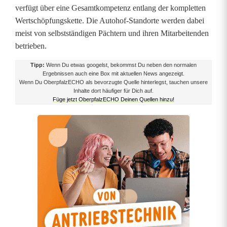
verfügt über eine Gesamtkompetenz entlang der kompletten
e
Wertschöpfungskette. Die Autohof-Standorte werden dabei
N
meist von selbstständigen Pächtern und ihren Mitarbeitenden
betrieben.
a
Tipp:
Wenn Du etwas googelst, bekommst Du neben den normalen
c
Ergebnissen auch eine Box mit aktuellen News angezeigt.
Wenn Du OberpfalzECHO als bevorzugte Quelle hinterlegst, tauchen unsere
h
Inhalte dort häufiger für Dich auf.
Füge jetzt OberpfalzECHO Deinen Quellen hinzu!
t
s
c
h
i
c
h