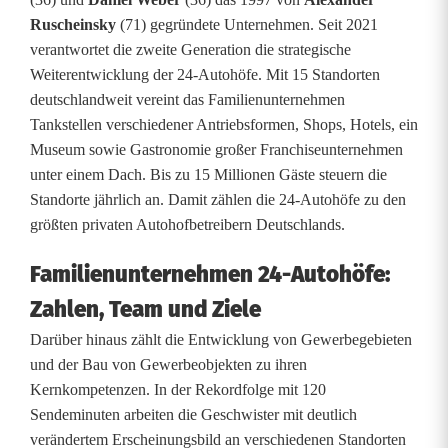
i
Ruscheinsky
(71) gegründete Unternehmen. Seit 2021
s
verantwortet die zweite Generation die strategische
t
Weiterentwicklung der 24-Autohöfe. Mit 15 Standorten
deutschlandweit vereint das Familienunternehmen
e
Tankstellen verschiedener Antriebsformen, Shops, Hotels, ein
Museum sowie Gastronomie großer Franchiseunternehmen
r
unter einem Dach. Bis zu 15 Millionen Gäste steuern die
d
Standorte jährlich an. Damit zählen die 24-Autohöfe zu den
größten privaten Autohofbetreibern Deutschlands.
o
p
Familienunternehmen 24-Autohöfe:
p
Zahlen, Team und Ziele
Darüber hinaus zählt die Entwicklung von Gewerbegebieten
e
und der Bau von Gewerbeobjekten zu ihren
l
Kernkompetenzen. In der Rekordfolge mit 120
Sendeminuten arbeiten die Geschwister mit deutlich
p
verändertem Erscheinungsbild an verschiedenen Standorten