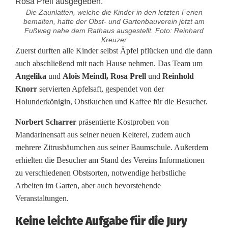
Die Zaunlatten, welche die Kinder in den letzten Ferien
bemalten, hatte der Obst- und Gartenbauverein jetzt am
Fußweg nahe dem Rathaus ausgestellt. Foto: Reinhard
Kreuzer
Z
Zuerst durften alle Kinder selbst Äpfel pflücken und die dann
auch abschließend mit nach Hause nehmen. Das Team um
a
Angelika
und
Alois Meindl, Rosa Prell
und
Reinhold
Knorr
servierten Apfelsaft, gespendet von der
u
Holunderkönigin, Obstkuchen und Kaffee für die Besucher.
n
Norbert Scharrer
präsentierte Kostproben von
l
Mandarinensaft aus seiner neuen Kelterei, zudem auch
a
mehrere Zitrusbäumchen aus seiner Baumschule. Außerdem
erhielten die Besucher am Stand des Vereins Informationen
t
zu verschiedenen Obstsorten, notwendige herbstliche
Arbeiten im Garten, aber auch bevorstehende
t
Veranstaltungen.
e
Keine leichte Aufgabe für die Jury
n