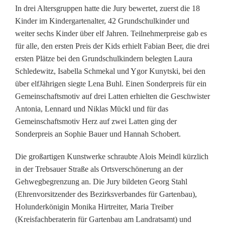
In drei Altersgruppen hatte die Jury bewertet, zuerst die 18
s
Kinder im Kindergartenalter, 42 Grundschulkinder und
weiter sechs Kinder über elf Jahren. Teilnehmerpreise gab es
c
für alle, den ersten Preis der Kids erhielt Fabian Beer, die drei
h
ersten Plätze bei den Grundschulkindern belegten Laura
Schledewitz, Isabella Schmekal und Ygor Kunytski, bei den
m
über elfJährigen siegte Lena Buhl. Einen Sonderpreis für ein
ü
Gemeinschaftsmotiv auf drei Latten erhielten die Geschwister
Antonia, Lennard und Niklas Mückl und für das
c
Gemeinschaftsmotiv Herz auf zwei Latten ging der
k
Sonderpreis an Sophie Bauer und Hannah Schobert.
e
Die großartigen Kunstwerke schraubte Alois Meindl kürzlich
n
in der Trebsauer Straße als Ortsverschönerung an der
Gehwegbegrenzung an. Die Jury bildeten Georg Stahl
i
(Ehrenvorsitzender des Bezirksverbandes für Gartenbau),
n
Holunderkönigin Monika Hirtreiter, Maria Treiber
(Kreisfachberaterin für Gartenbau am Landratsamt) und