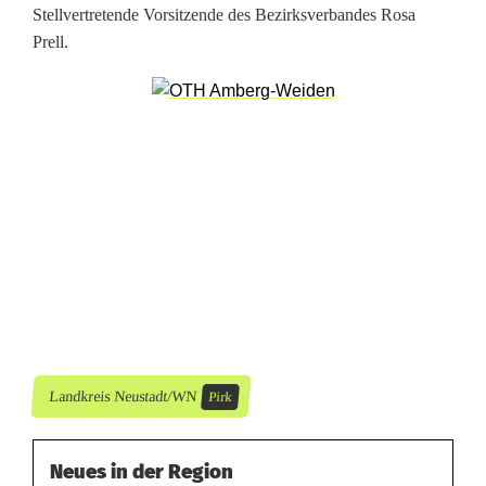
P
Stellvertretende Vorsitzende des Bezirksverbandes Rosa
Prell.
i
r
k
d
i
e
T
r
e
Landkreis Neustadt/WN
Pirk
b
s
Neues in der Region