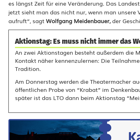
e
es längst Zeit für eine Veränderung. Das Landesth
jetzt sieht man das nicht nur, wenn man unsere
g
aufruft“, sagt
Wolfgang Meidenbauer,
der Geschä
u
n
Aktionstag: Es muss nicht immer das W
g
An zwei Aktionstagen besteht außerdem die M
Kontakt näher kennenzulernen: Die Teilnahme
a
Tradition.
u
Am Donnerstag werden die Theatermacher auch 
f
öffentlichen Probe von “Krabat” im Denkenbaue
d
später ist das LTO dann beim Aktionstag “Mei
e
r
B