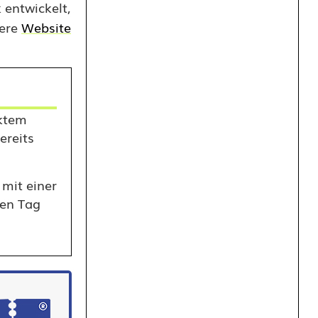
 entwickelt,
sere
Website
ektem
ereits
mit einer
nen Tag