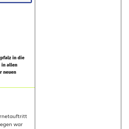
falz in die
in allen
er neuen
netauftritt
wegen war