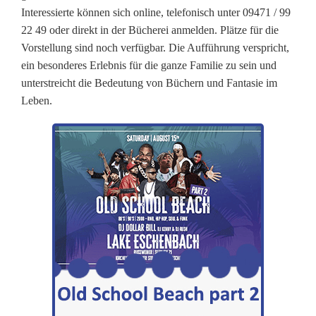
b
Interessierte können sich online, telefonisch unter 09471 / 99
e
22 49 oder direkt in der Bücherei anmelden. Plätze für die
Vorstellung sind noch verfügbar. Die Aufführung verspricht,
r
ein besonderes Erlebnis für die ganze Familie zu sein und
t
unterstreicht die Bedeutung von Büchern und Fantasie im
Leben.
T
e
u
b
l
i
t
z