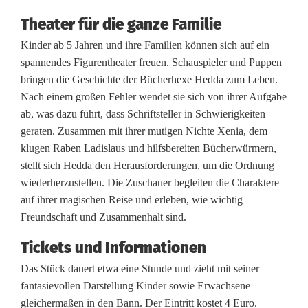
r
Theater für die ganze Familie
Kinder ab 5 Jahren und ihre Familien können sich auf ein
h
spannendes Figurentheater freuen. Schauspieler und Puppen
e
bringen die Geschichte der Bücherhexe Hedda zum Leben.
Nach einem großen Fehler wendet sie sich von ihrer Aufgabe
x
ab, was dazu führt, dass Schriftsteller in Schwierigkeiten
e
geraten. Zusammen mit ihrer mutigen Nichte Xenia, dem
klugen Raben Ladislaus und hilfsbereiten Bücherwürmern,
v
stellt sich Hedda den Herausforderungen, um die Ordnung
e
wiederherzustellen. Die Zuschauer begleiten die Charaktere
auf ihrer magischen Reise und erleben, wie wichtig
r
Freundschaft und Zusammenhalt sind.
z
Tickets und Informationen
a
Das Stück dauert etwa eine Stunde und zieht mit seiner
u
fantasievollen Darstellung Kinder sowie Erwachsene
gleichermaßen in den Bann. Der Eintritt kostet 4 Euro.