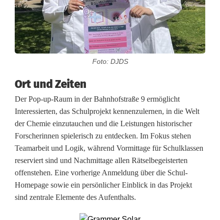
t
e
l
t
Foto: DJDS
F
Ort und Zeiten
o
Der Pop-up-Raum in der Bahnhofstraße 9 ermöglicht
r
Interessierten, das Schulprojekt kennenzulernen, in die Welt
der Chemie einzutauchen und die Leistungen historischer
s
Forscherinnen spielerisch zu entdecken. Im Fokus stehen
Teamarbeit und Logik, während Vormittage für Schulklassen
c
reserviert sind und Nachmittage allen Rätselbegeisterten
h
offenstehen. Eine vorherige Anmeldung über die Schul-
Homepage sowie ein persönlicher Einblick in das Projekt
e
sind zentrale Elemente des Aufenthalts.
r