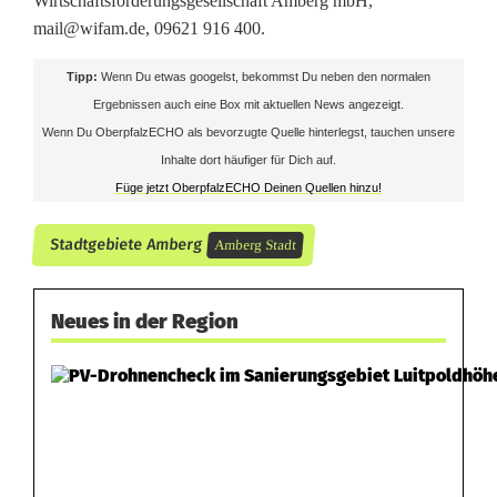
Wirtschaftsförderungsgesellschaft Amberg mbH,
n
mail@wifam.de, 09621 916 400.
A
Tipp:
Wenn Du etwas googelst, bekommst Du neben den normalen
m
Ergebnissen auch eine Box mit aktuellen News angezeigt.
Wenn Du OberpfalzECHO als bevorzugte Quelle hinterlegst, tauchen unsere
b
Inhalte dort häufiger für Dich auf.
e
Füge jetzt OberpfalzECHO Deinen Quellen hinzu!
r
Stadtgebiete Amberg
Amberg Stadt
g
Neues in der Region