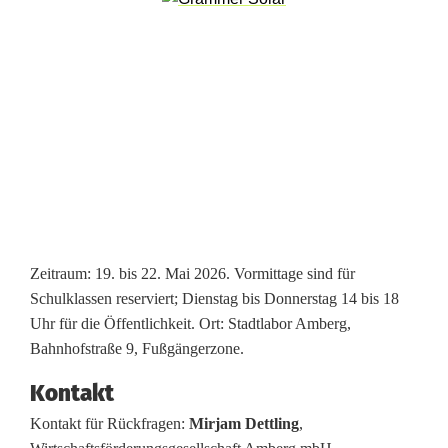
i
n
n
e
n
w
i
s
Zeitraum: 19. bis 22. Mai 2026. Vormittage sind für
Schulklassen reserviert; Dienstag bis Donnerstag 14 bis 18
s
Uhr für die Öffentlichkeit. Ort: Stadtlabor Amberg,
e
Bahnhofstraße 9, Fußgängerzone.
n
Kontakt
Kontakt für Rückfragen:
Mirjam Dettling
,
i