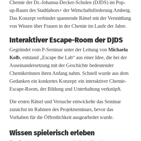
Chemie der Dr.-Johanna-Decker-Schulen (DJDS) im Pop-
h
up-Raum des Stadtlabors+ der Wirtschaftsförderung Amberg.
Das Konzept verbindet spannende Rätsel mit der Vermittlung
e
von Wissen über Frauen in der Chemie im Laufe der Jahre.
m
Interaktiver Escape-Room der DJDS
i
Gegründet vom P-Seminar unter der Leitung von
Michaela
e
Kolb
, entstand „Escape the Lab“ aus einer Idee, die bei der
Auseinandersetzung mit der Geschichte bedeutender
-
Chemikerinnen ihren Anfang nahm. Schnell wurde aus dem
E
Gedanken ein konkretes Konzept: ein interaktiver Chemie-
Escape-Room, der Bildung und Unterhaltung verknüpft.
s
Die ersten Rätsel und Versuche entwickelte das Seminar
c
zunächst im Rahmen des Projektseminars, bevor das
a
Vorhaben für die Öffentlichkeit ausgearbeitet wurde.
p
Wissen spielerisch erleben
e