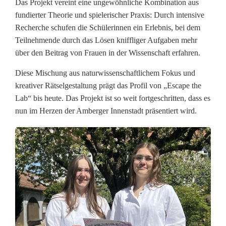
Das Projekt vereint eine ungewöhnliche Kombination aus
-
fundierter Theorie und spielerischer Praxis: Durch intensive
Recherche schufen die Schülerinnen ein Erlebnis, bei dem
R
Teilnehmende durch das Lösen kniffliger Aufgaben mehr
o
über den Beitrag von Frauen in der Wissenschaft erfahren.
o
Diese Mischung aus naturwissenschaftlichem Fokus und
kreativer Rätselgestaltung prägt das Profil von „Escape the
m
Lab“ bis heute. Das Projekt ist so weit fortgeschritten, dass es
v
nun im Herzen der Amberger Innenstadt präsentiert wird.
e
r
m
i
t