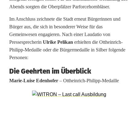
n
Abends sorgten die Oberpfälzer Parforcehornbläser.
g
Im Anschluss zeichnete die Stadt erneut Bürgerinnen und
s
Bürger aus, die sich in besonderer Weise für das
Gemeinwesen engagieren. Nach einer Laudatio von
t
Pressesprecherin
Ulrike Pelikan
erhielten die Ottheinrich-
a
Philipp-Medaille oder die Bürgermedaille in Silber folgende
Personen:
g
Die Geehrten im Überblick
i
Marie-Luise Edenhofer
– Ottheinrich-Philipp-Medaille
n
B
u
r
g