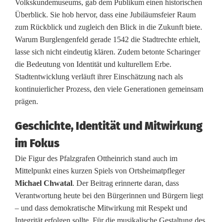
m
Volkskundemuseums, gab dem Publikum einen historischen
Überblick. Sie hob hervor, dass eine Jubiläumsfeier Raum
S
zum Rückblick und zugleich den Blick in die Zukunft biete.
t
Warum Burglengenfeld gerade 1542 die Stadtrechte erhielt,
lasse sich nicht eindeutig klären. Zudem betonte Scharinger
a
die Bedeutung von Identität und kulturellem Erbe.
d
Stadtentwicklung verläuft ihrer Einschätzung nach als
kontinuierlicher Prozess, den viele Generationen gemeinsam
t
prägen.
e
Geschichte, Identität und Mitwirkung
r
im Fokus
h
Die Figur des Pfalzgrafen Ottheinrich stand auch im
e
Mittelpunkt eines kurzen Spiels von Ortsheimatpfleger
Michael Chwatal
. Der Beitrag erinnerte daran, dass
b
Verantwortung heute bei den Bürgerinnen und Bürgern liegt
u
– und dass demokratische Mitwirkung mit Respekt und
Integrität erfolgen sollte. Für die musikalische Gestaltung des