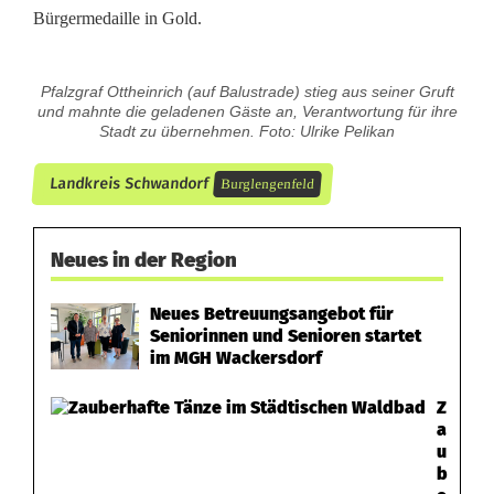
Bürgermedaille in Gold.
Pfalzgraf Ottheinrich (auf Balustrade) stieg aus seiner Gruft
und mahnte die geladenen Gäste an, Verantwortung für ihre
Stadt zu übernehmen. Foto: Ulrike Pelikan
Landkreis Schwandorf
Burglengenfeld
Neues in der Region
Neues Betreuungsangebot für
Seniorinnen und Senioren startet
im MGH Wackersdorf
Z
a
u
b