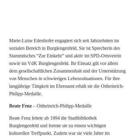
l
e
n
g
Marie-Luise Edenhofer engagiert sich seit Jahrzehnten im
sozialen Bereich in Burglengenfeld. Sie ist Sprecherin des
e
Stammtisches “Zur Einkehr” und aktiv im SPD-Ortsverein
n
sowie im VdK Burglengenfeld. Ihr Einsatz gilt vor allem
dem gesellschaftlichen Zusammenhalt und der Unterstützung
f
von Menschen in schwierigen Lebenssituationen. Für ihre
e
langjährige Tätigkeit im Ehrenamt erhält sie die Ottheinrich-
Philipp-Medaille.
l
Beate Fenz
– Ottheinrich-Philipp-Medaille
d
Beate Fenz leitete ab 1994 die Stadtbibliothek
Burglengenfeld und formte sie zu einem wichtigen
kulturellen Treffpunkt. Zudem war sie viele Jahre im