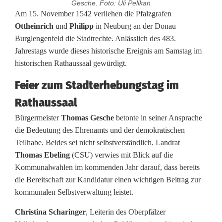
Gesche. Foto: Uli Pelikan
E
Am 15. November 1542 verliehen die Pfalzgrafen
Ottheinrich
und
Philipp
in Neuburg an der Donau
h
Burglengenfeld die Stadtrechte. Anlässlich des 483.
Jahrestags wurde dieses historische Ereignis am Samstag im
r
historischen Rathaussaal gewürdigt.
u
Feier zum Stadterhebungstag im
n
Rathaussaal
g
Bürgermeister
Thomas Gesche
betonte in seiner Ansprache
e
die Bedeutung des Ehrenamts und der demokratischen
Teilhabe. Beides sei nicht selbstverständlich. Landrat
n
Thomas Ebeling
(CSU) verwies mit Blick auf die
b
Kommunalwahlen im kommenden Jahr darauf, dass bereits
die Bereitschaft zur Kandidatur einen wichtigen Beitrag zur
e
kommunalen Selbstverwaltung leistet.
i
Christina Scharinger
, Leiterin des Oberpfälzer