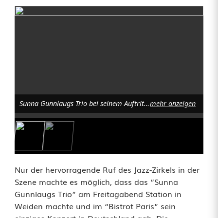
I
s
l
ä
n
d
Sunna Gunnlaugs Trio bei seinem Auftritt beim Jazz-Zirkel. Foto: Helmut Kunz
mehr anzeigen
e
r
j
Nur der hervorragende Ruf des Jazz-Zirkels in der
a
Szene machte es möglich, dass das “Sunna
Gunnlaugs Trio” am Freitagabend Station in
z
Weiden machte und im “Bistrot Paris” sein
z