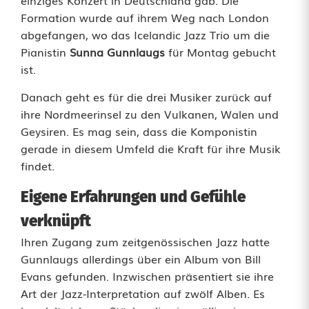
einziges Konzert in Deutschland gab. Die
Formation wurde auf ihrem Weg nach London
e
abgefangen, wo das Icelandic Jazz Trio um die
n
Pianistin
Sunna Gunnlaugs
für Montag gebucht
ist.
i
Danach geht es für die drei Musiker zurück auf
n
ihre Nordmeerinsel zu den Vulkanen, Walen und
W
Geysiren. Es mag sein, dass die Komponistin
gerade in diesem Umfeld die Kraft für ihre Musik
e
findet.
i
Eigene Erfahrungen und Gefühle
d
verknüpft
e
Ihren Zugang zum zeitgenössischen Jazz hatte
n
Gunnlaugs allerdings über ein Album von Bill
Evans gefunden. Inzwischen präsentiert sie ihre
:
Art der Jazz-Interpretation auf zwölf Alben. Es