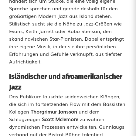
S
handelt sich um Stücke, die eine völlig eigene
Sprache sprechen und gerade deshalb für den
u
großartigen Modern Jazz aus Island stehen.
Stilistisch sucht sie die Nähe zu Jazz-Größen wie
n
Evans, Keith Jarrett oder Bobo Stenson, den
n
skandinavischen Star-Pianisten. Dabei entspringt
ihre eigene Musik, in der sie ihre persönlichen
a
Erfahrungen und Gefühle verknüpft, aus tiefster
G
Aufrichtigkeit.
u
Isländischer und afroamerikanischer
n
Jazz
n
Das Publikum lauschte seidenweichen Klängen,
die sich im fortsetzenden Flow mit dem Bassisten
l
Kollegen
Thorgrimur Jonsson
und dem
a
Schlagzeuger
Scott Mclemore
zu wahren
dynamischen Prozessen entwickelten. Gunnlaugs
u
verband auf der Bistrot-Bühne talentiert