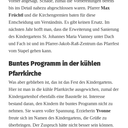
vorher abgesagt. Schade, zumal die Vorbereitungen bereits
bis ins Detail nahezu abgeschlossen waren. Pfarrer
Max
b
Früchtl
und die Kirchengremien baten für diese
e
Entscheidung um Verständnis. Es gibt keinen Ersatz. Im
nächsten Jahr hofft man, dass die Erweiterung und Sanierung
g
des Kindergartens St. Johannes Maria Vianney unter Dach
e
und Fach ist und im Pfarrer-Jakob-Raß-Zentrum das Pfarrfest
vom Stapel gehen kann.
i
Buntes Programm in der kühlen
s
Pfarrkirche
t
Was aber geblieben ist, das ist das Fest des Kindergartens.
e
Hier ist man in die kühle Pfarrkirche ausgewichen, zumal der
r
Kindergartenhof ebenfalls eine Baustelle ist. Interesse
bestand daran, den Kindern ihr buntes Programm nicht zu
n
nehmen. Sie waren voller Spannung. Erzieherin
Yvonne
b
freute sich im Namen des Kindergartens, die Grüße zu
überbringen. Der Zuspruch hätte nicht besser sein können.