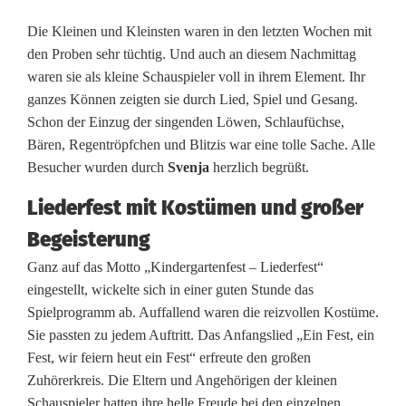
e
Die Kleinen und Kleinsten waren in den letzten Wochen mit
i
den Proben sehr tüchtig. Und auch an diesem Nachmittag
m
waren sie als kleine Schauspieler voll in ihrem Element. Ihr
ganzes Können zeigten sie durch Lied, Spiel und Gesang.
L
Schon der Einzug der singenden Löwen, Schlaufüchse,
i
Bären, Regentröpfchen und Blitzis war eine tolle Sache. Alle
Besucher wurden durch
Svenja
herzlich begrüßt.
e
Liederfest mit Kostümen und großer
d
Begeisterung
e
Ganz auf das Motto „Kindergartenfest – Liederfest“
r
eingestellt, wickelte sich in einer guten Stunde das
f
Spielprogramm ab. Auffallend waren die reizvollen Kostüme.
Sie passten zu jedem Auftritt. Das Anfangslied „Ein Fest, ein
e
Fest, wir feiern heut ein Fest“ erfreute den großen
s
Zuhörerkreis. Die Eltern und Angehörigen der kleinen
Schauspieler hatten ihre helle Freude bei den einzelnen