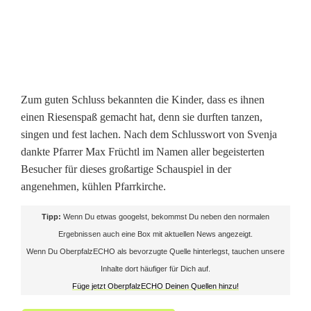
P
f
a
r
Zum guten Schluss bekannten die Kinder, dass es ihnen
r
einen Riesenspaß gemacht hat, denn sie durften tanzen,
singen und fest lachen. Nach dem Schlusswort von Svenja
k
dankte Pfarrer Max Früchtl im Namen aller begeisterten
Besucher für dieses großartige Schauspiel in der
i
angenehmen, kühlen Pfarrkirche.
r
Tipp:
Wenn Du etwas googelst, bekommst Du neben den normalen
c
Ergebnissen auch eine Box mit aktuellen News angezeigt.
h
Wenn Du OberpfalzECHO als bevorzugte Quelle hinterlegst, tauchen unsere
Inhalte dort häufiger für Dich auf.
e
Füge jetzt OberpfalzECHO Deinen Quellen hinzu!