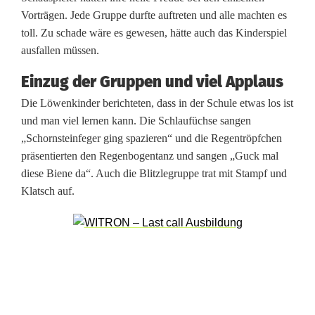
t
Vorträgen. Jede Gruppe durfte auftreten und alle machten es
i
toll. Zu schade wäre es gewesen, hätte auch das Kinderspiel
ausfallen müssen.
n
Einzug der Gruppen und viel Applaus
F
Die Löwenkinder berichteten, dass in der Schule etwas los ist
l
und man viel lernen kann. Die Schlaufüchse sangen
„Schornsteinfeger ging spazieren“ und die Regentröpfchen
o
präsentierten den Regenbogentanz und sangen „Guck mal
ß
diese Biene da“. Auch die Blitzlegruppe trat mit Stampf und
Klatsch auf.
i
n
d
e
r