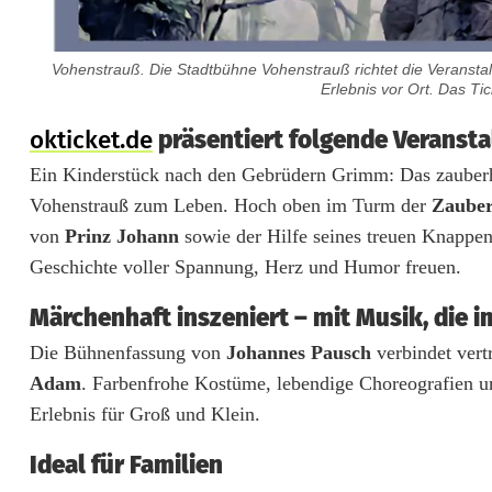
Vohenstrauß. Die Stadtbühne Vohenstrauß richtet die Veranstalt
Erlebnis vor Ort. Das Ti
M
okticket.de
präsentiert folgende Veransta
Ein Kinderstück nach den Gebrüdern Grimm: Das zaube
ä
Vohenstrauß zum Leben. Hoch oben im Turm der
Zauber
r
von
Prinz Johann
sowie der Hilfe seines treuen Knappen 
c
Geschichte voller Spannung, Herz und Humor freuen.
h
Märchenhaft inszeniert – mit Musik, die i
e
Die Bühnenfassung von
Johannes Pausch
verbindet vert
Adam
. Farbenfrohe Kostüme, lebendige Choreografien 
n
Erlebnis für Groß und Klein.
h
Ideal für Familien
a