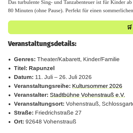
Das turbulente Sing- und Tanzabenteuer ist für Kinder ab 
f
80 Minuten (ohne Pause). Perfekt für einen sommerliche
t
🛒
e
s
Veranstaltungsdetails:
B
Genres:
Theater/Kabarett, Kinder/Familie
ü
Titel:
Rapunzel
h
Datum:
11. Juli – 26. Juli 2026
n
Veranstaltungsreihe:
Kultursommer 2026
Veranstalter:
Stadtbühne Vohenstrauß e.V.
e
Veranstaltungsort:
Vohenstrauß, Schlossgart
n
Straße:
Friedrichstraße 27
a
Ort:
92648 Vohenstrauß
b