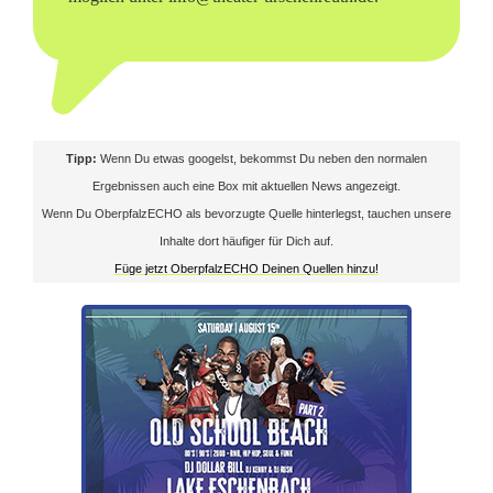
r
s
c
h
Tipp:
Wenn Du etwas googelst, bekommst Du neben den normalen
e
Ergebnissen auch eine Box mit aktuellen News angezeigt.
Wenn Du OberpfalzECHO als bevorzugte Quelle hinterlegst, tauchen unsere
n
Inhalte dort häufiger für Dich auf.
r
Füge jetzt OberpfalzECHO Deinen Quellen hinzu!
e
u
t
h
l