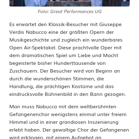
c
c
Foto: Great Performances UG
o
Es erwartet den Klassik-Besucher mit Giuseppe
Verdis Nabucco eine der größten Opern der
:
Musikgeschichte und zugleich ein wunderbares
e
Open Air-Spektakel. Diese prachtvolle Oper mit
dem dramatischen Spiel um Liebe und Macht
i
begeisterte bisher Hunderttausende von
n
Zuschauern. Der Besucher wird von Beginn an
durch die wunderschönen Stimmen, die
b
Handlung, die prächtigen Kostüme und das
e
eindrucksvolle Bühnenbild in den Bann gezogen.
s
Man muss Nabucco mit dem weltberühmten
Gefangenenchor wenigstens einmal unter freiem
o
Himmel und in einer grandiosen Inszenierung
n
erlebt haben. Der gewaltige Chor der Gefangenen
wird erklingen, mit einem Aufgebot an