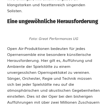
d
klangstarken und facettenreich singenden
e
Solisten.
r
Eine ungewöhnliche Herausforderung
e
s
Foto: Great Performances UG
S
Open Air-Produktionen bedeuten für jedes
Opernensemble eine besondere künstlerische
t
Herausforderung. Hier gilt es, Aufführung und
ü
Ambiente der Spielstätte zu einem
unvergesslichen Opernspektakel zu vereinen.
c
Sänger, Orchester, Regie und Technik müssen
k
sich bei jeder Spielstätte neu auf die
atmosphärischen und akustischen Gegebenheiten
M
einstellen. Dies ist der Oper bei den bisherigen
u
Aufführungen mit über zwei Millionen Zuschauern