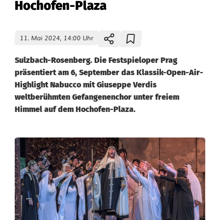
Hochofen-Plaza
11. Mai 2024, 14:00 Uhr
Sulzbach-Rosenberg. Die Festspieloper Prag
präsentiert am 6, September das Klassik-Open-Air-
Highlight Nabucco mit Giuseppe Verdis
weltberühmten Gefangenenchor unter freiem
Himmel auf dem Hochofen-Plaza.
N
a
b
u