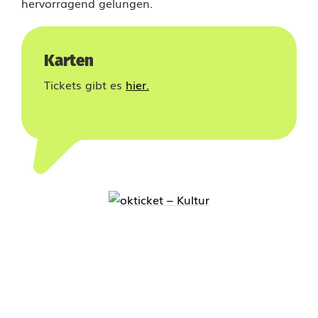
hervorragend gelungen.
s
i
Karten
k
Tickets gibt es
hier.
g
e
s
c
h
i
c
h
t