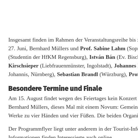
t
a
r
t
Insgesamt finden im Rahmen der Veranstaltungsreihe bis
e
27. Juni, Bernhard Müllers und
Prof. Sabine Lahm
(Sopr
(Studentin der HfKM Regensburg),
István Bán
(Ev. Bisc
t
Kirschsieper
(Liebfrauenmünster, Ingolstadt),
Johannes 
m
Johannis, Nürnberg),
Sebastian Brandl
(Würzburg),
Pro
i
Besondere Termine und Finale
t
Am 15. August findet wegen des Feiertages kein Konzert s
e
Bernhard Müllers, dieses Mal mit einem Novum: Gemei
Werke zu vier Händen und vier Füßen. Die beiden Organi
l
Der Programmflyer liegt unter anderem in der Tourist-I
f
Informationen finden Interessierte auch online.