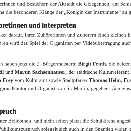
herinnen und Besuchern der Altstadt die Gelegenheit, am Sam
he die besonderen Klänge der „Königin der Instrumente“ zu 
pretinnen und Interpreten
r darauf, ihren Zuhörerinnen und Zuhörern einen kleinen Ei
hren wird das Spiel der Organisten per Videoübertragung auc
 haben jetzt die 2. Bürgermeisterin
Birgit Fruth
, die beid
dl
und
Martin Sachsenhauser
, der städtische Kulturreferent
a Frey
vom Kulturamt sowie Stadtpfarrer
Thomas Helm
,
Fr
egionalkantor und Organist von St. Martin, gegeben. Gemeinsa
spruch
ter Beliebtheit, und nicht selten platzt die Schulkirche angesi
 Publikumszuspruch spiegelt sich auch in den Spenden wider, 