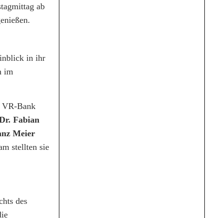
stagmittag ab
genießen.
nblick in ihr
h im
en VR-Bank
Dr. Fabian
anz Meier
m stellten sie
chts des
die