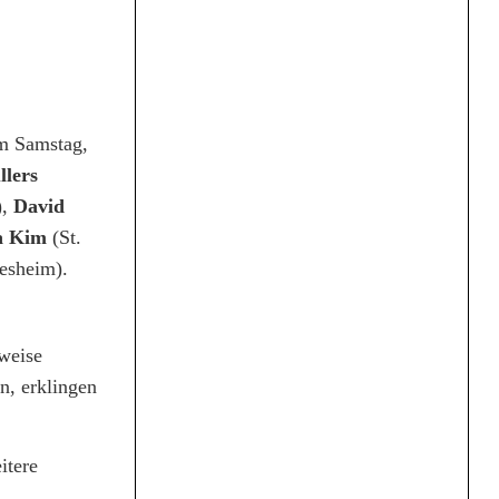
am Samstag,
lers
),
David
a Kim
(St.
esheim).
rweise
, erklingen
itere