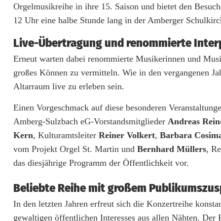
Orgelmusikreihe in ihre 15. Saison und bietet den Besuc
r
12 Uhr eine halbe Stunde lang in der Amberger Schulkirc
g
Live-Übertragung und renommierte Inter
e
Erneut warten dabei renommierte Musikerinnen und Musike
l
großes Können zu vermitteln. Wie in den vergangenen Ja
m
Altarraum live zu erleben sein.
u
Einen Vorgeschmack auf diese besonderen Veranstaltungen
Amberg-Sulzbach eG-Vorstandsmitglieder
Andreas Rein
s
Kern
, Kulturamtsleiter
Reiner Volkert
,
Barbara Cosim
i
vom Projekt Orgel St. Martin und
Bernhard Müllers
, R
k
das diesjährige Programm der Öffentlichkeit vor.
r
Beliebte Reihe mit großem Publikumszu
e
In den letzten Jahren erfreut sich die Konzertreihe konstan
i
gewaltigen öffentlichen Interesses aus allen Nähten. Der