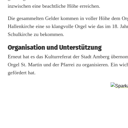
inzwischen eine beachtliche Höhe erreichen.
h
Die gesammelten Gelder kommen in voller Höhe dem Orgel
e
Hallenkirche eine so klangvolle Orgel wie das im 18. Ja
i
Schulkirche zu bekommen.
n
Organisation und Unterstützung
A
Erneut hat es das Kulturreferat der Stadt Amberg überno
m
Orgel St. Martin und der Pfarrei zu organisieren. Ein wic
gefördert hat.
b
e
r
g
s