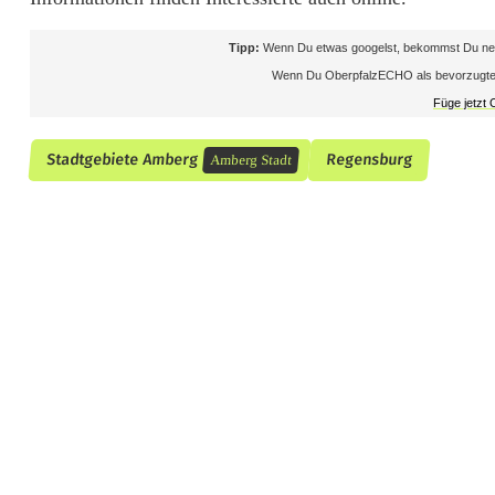
K
o
Tipp:
Wenn Du etwas googelst, bekommst Du neb
Wenn Du OberpfalzECHO als bevorzugte Que
n
Füge jetzt
z
Stadtgebiete Amberg
Regensburg
Amberg Stadt
e
r
t
e
n
a
m
2