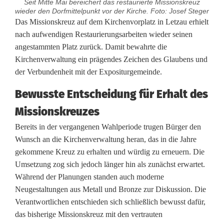
Seit Mitte Mai bereichert das restaurierte Missionskreuz
wieder den Dorfmittelpunkt vor der Kirche. Foto: Josef Steger
R
Das Missionskreuz auf dem Kirchenvorplatz in Letzau erhielt
nach aufwendigen Restaurierungsarbeiten wieder seinen
e
angestammten Platz zurück. Damit bewahrte die
Kirchenverwaltung ein prägendes Zeichen des Glaubens und
s
der Verbundenheit mit der Expositurgemeinde.
t
Bewusste Entscheidung für Erhalt des
a
Missionskreuzes
u
Bereits in der vergangenen Wahlperiode trugen Bürger den
r
Wunsch an die Kirchenverwaltung heran, das in die Jahre
gekommene Kreuz zu erhalten und würdig zu erneuern. Die
i
Umsetzung zog sich jedoch länger hin als zunächst erwartet.
e
Während der Planungen standen auch moderne
Neugestaltungen aus Metall und Bronze zur Diskussion. Die
r
Verantwortlichen entschieden sich schließlich bewusst dafür,
t
das bisherige Missionskreuz mit den vertrauten