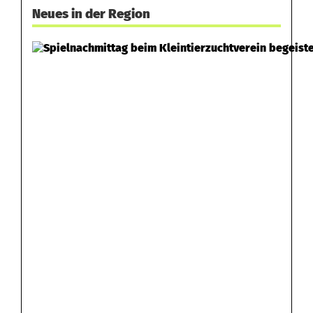
i
Neues in der Region
n
L
e
t
z
a
u