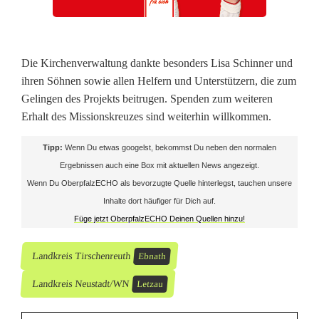
c
h
e
Die Kirchenverwaltung dankte besonders Lisa Schinner und
n
ihren Söhnen sowie allen Helfern und Unterstützern, die zum
Gelingen des Projekts beitrugen. Spenden zum weiteren
v
Erhalt des Missionskreuzes sind weiterhin willkommen.
o
Tipp:
Wenn Du etwas googelst, bekommst Du neben den normalen
r
Ergebnissen auch eine Box mit aktuellen News angezeigt.
Wenn Du OberpfalzECHO als bevorzugte Quelle hinterlegst, tauchen unsere
p
Inhalte dort häufiger für Dich auf.
l
Füge jetzt OberpfalzECHO Deinen Quellen hinzu!
a
Landkreis Tirschenreuth
Ebnath
t
Landkreis Neustadt/WN
Letzau
z