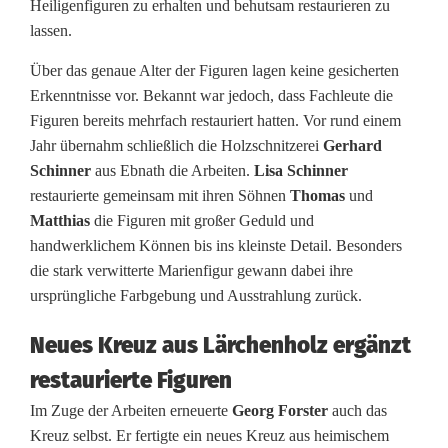
Heiligenfiguren zu erhalten und behutsam restaurieren zu
e
lassen.
s
Über das genaue Alter der Figuren lagen keine gesicherten
M
Erkenntnisse vor. Bekannt war jedoch, dass Fachleute die
Figuren bereits mehrfach restauriert hatten. Vor rund einem
i
Jahr übernahm schließlich die Holzschnitzerei
Gerhard
s
Schinner
aus Ebnath die Arbeiten.
Lisa Schinner
restaurierte gemeinsam mit ihren Söhnen
Thomas
und
s
Matthias
die Figuren mit großer Geduld und
i
handwerklichem Können bis ins kleinste Detail. Besonders
die stark verwitterte Marienfigur gewann dabei ihre
o
ursprüngliche Farbgebung und Ausstrahlung zurück.
n
Neues Kreuz aus Lärchenholz ergänzt
s
restaurierte Figuren
k
Im Zuge der Arbeiten erneuerte
Georg Forster
auch das
r
Kreuz selbst. Er fertigte ein neues Kreuz aus heimischem