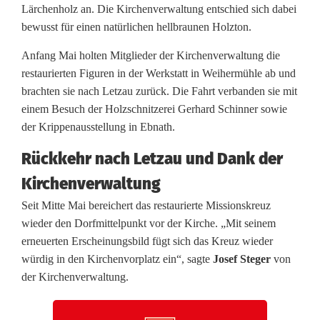
Lärchenholz an. Die Kirchenverwaltung entschied sich dabei
e
bewusst für einen natürlichen hellbraunen Holzton.
u
Anfang Mai holten Mitglieder der Kirchenverwaltung die
z
restaurierten Figuren in der Werkstatt in Weihermühle ab und
brachten sie nach Letzau zurück. Die Fahrt verbanden sie mit
s
einem Besuch der Holzschnitzerei Gerhard Schinner sowie
c
der Krippenausstellung in Ebnath.
h
Rückkehr nach Letzau und Dank der
m
Kirchenverwaltung
ü
Seit Mitte Mai bereichert das restaurierte Missionskreuz
wieder den Dorfmittelpunkt vor der Kirche. „Mit seinem
c
erneuerten Erscheinungsbild fügt sich das Kreuz wieder
würdig in den Kirchenvorplatz ein“, sagte
Josef Steger
von
k
der Kirchenverwaltung.
t
w