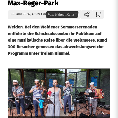
Max-Reger-Park
25. Juni 2026, 13:39 Uhr
Von:
Helmut Kunz *
Weiden. Bei den Weidener Sommerserenaden
entführte die Schicksalscombo ihr Publikum auf
eine musikalische Reise über die Weltmeere. Rund
300 Besucher genossen das abwechslungsreiche
Programm unter freiem Himmel.
S
e
e
m
a