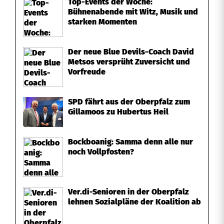
m
Top-Events der Woche:
Bühnenabende mit Witz, Musik und
M
starken Momenten
a
Der neue Blue Devils-Coach David
x
Metsos versprüht Zuversicht und
Vorfreude
-
R
SPD fährt aus der Oberpfalz zum
Gillamoos zu Hubertus Heil
e
g
Bockboanig: Samma denn alle nur
noch Vollpfosten?
e
r
-
Ver.di-Senioren in der Oberpfalz
lehnen Sozialpläne der Koalition ab
P