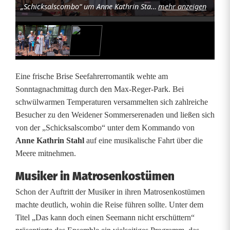
„Schicksalscombo“ um Anne Kathrin Stahl bei der Sommerserenade. Foto: Helmut Kunz
mehr anzeigen
n
n
s
l
Eine frische Brise Seefahrerromantik wehte am
i
Sonntagnachmittag durch den Max-Reger-Park. Bei
schwülwarmen Temperaturen versammelten sich zahlreiche
e
Besucher zu den Weidener Sommerserenaden und ließen sich
d
von der „Schicksalscombo“ unter dem Kommando von
Anne Kathrin Stahl
auf eine musikalische Fahrt über die
e
Meere mitnehmen.
r
Musiker in Matrosenkostümen
u
Schon der Auftritt der Musiker in ihren Matrosenkostümen
n
machte deutlich, wohin die Reise führen sollte. Unter dem
Titel „Das kann doch einen Seemann nicht erschüttern“
d