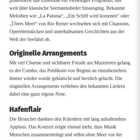
präsentierte das Ensemble ein vielseitiges Programm, das
S
weit über klassische Seemannslieder hinausging. Bekannte
Melodien wie „La Paloma“, „Ein Schiff wird kommen“ oder
o
„Übers Meer“ von Rio Reiser wechselten sich mit Chansons,
m
Operettenstücken und unterhaltsamen Geschichten aus der
Welt der Seefahrt ab.
m
Originelle Arrangements
e
Mit viel Charme und sichtbarer Freude am Musizieren gelang
r
es der Combo, das Publikum von Beginn an einzubeziehen.
k
Immer wieder wurde geklatscht und herzlich gelacht. Die
originellen Arrangements verliehen den bekannten Liedern
l
dabei eine ganz eigene Note.
ä
Hafenflair
n
Die Besucher dankten den Künstlern mit lang anhaltendem
g
Applaus. Das Konzert zeigte einmal mehr, dass Musik
Menschen zusammenbringt und selbst ohne Meer vor der
e