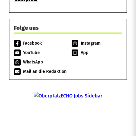
a
r
k
Folge uns
Facebook
Instagram
YouTube
App
WhatsApp
Mail an die Redaktion