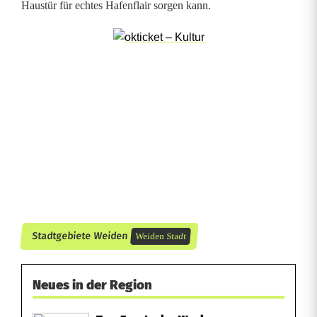
Haustür für echtes Hafenflair sorgen kann.
b
e
g
e
i
s
t
e
Stadtgebiete Weiden
r
Weiden Stadt
n
Neues in der Region
i