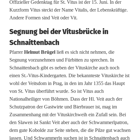
Offizieller Gedenktag für St. Vitus ist der 15. Juni. In der
u
Kurzform Vitus steckt der Name Vitalis, der Lebenskräftige.
n
Andere Formen sind Veit oder Vit.
g
Segnung bei der Vitusbrücke in
z
Schnaittenbach
u
Pfarrer
Helmut Brügel
ließ es sich nicht nehmen, die
Segnung vorzunehmen und Fürbitten zu sprechen. In
r
Schnaittenbach gibt es neben der Vituskirche auch noch
V
einen St.-Vitus-Kindergarten. Die bekannteste Vituskirche ist
wohl der Veitsdom in Prag, in den im Jahr 1355 das Haupt
i
von St. Vitus überführt wurde. So ist Vitus auch
t
Nationalheiliger von Böhmen. Dass der Hl. Veit auch der
Schutzpatron der Gastwirte und Bierbrauer ist, mag im
u
Zusammenhang mit der Vituskirchweih ein Zufall sein. Bei
s
den Slawen ist Sankt Veit aber auch der Schwammerlpatron,
dem gute Kobolde zur Seite stehen, die die Pilze gut wachsen
k
lassen. Und Schwammerln suchen ist in Schnaittenbach auch