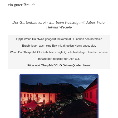
i
ein guter Brauch.
r
Der Gartenbauverein war beim Festzug mit dabei. Foto:
c
Helmut Wegele
h
Tipp:
Wenn Du etwas googelst, bekommst Du neben den normalen
w
Ergebnissen auch eine Box mit aktuellen News angezeigt.
Wenn Du OberpfalzECHO als bevorzugte Quelle hinterlegst, tauchen unsere
e
Inhalte dort häufiger für Dich auf.
i
Füge jetzt OberpfalzECHO Deinen Quellen hinzu!
h
a
n
d
e