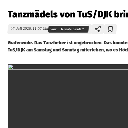
Tanzmädels von TuS/DJK bri
07. Juli 2026, 11:07 Uhr
Von:
Renate Gradl *
Grafenwöhr. Das Tanzfieber ist ungebrochen. Das konnt
TuS/DJK am Samstag und Sonntag miterleben, wo es Höch
T
a
n
z
m
ä