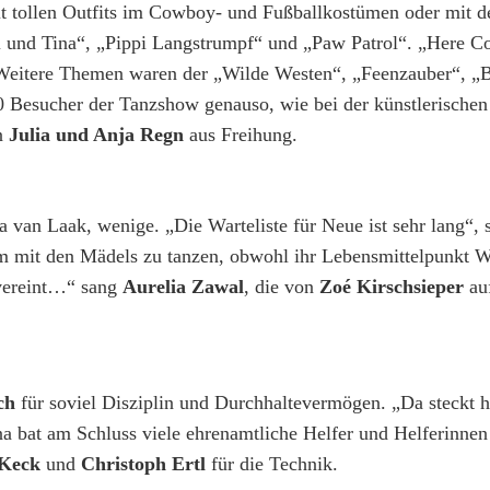
mit tollen Outfits im Cowboy- und Fußballkostümen oder mit d
i und Tina“, „Pippi Langstrumpf“ und „Paw Patrol“. „Here C
Weitere Themen waren der „Wilde Westen“, „Feenzauber“, „Bi
0 Besucher der Tanzshow genauso, wie bei der künstlerischen
en
Julia und Anja Regn
aus Freihung.
van Laak, wenige. „Die Warteliste für Neue ist sehr lang“, s
um mit den Mädels zu tanzen, obwohl ihr Lebensmittelpunkt We
s vereint…“ sang
Aurelia Zawal
, die von
Zoé Kirschsieper
auf
ch
für soviel Disziplin und Durchhaltevermögen. „Da steckt h
na bat am Schluss viele ehrenamtliche Helfer und Helferinnen
 Keck
und
Christoph Ertl
für die Technik.