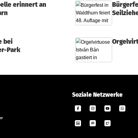
lle erinnert an
Bürgerfe
arn
Seilzieh
e bei
Orgelvir
r-Park
Soziale Netzwerke
er