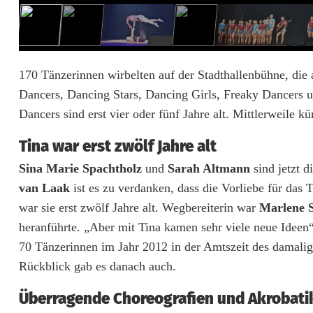
J
K
b
170 Tänzerinnen wirbelten auf der Stadthallenbühne, die 
Dancers, Dancing Stars, Dancing Girls, Freaky Dancers 
r
Dancers sind erst vier oder fünf Jahre alt. Mittlerweile
i
Tina war erst zwölf Jahre alt
n
Sina Marie Spachtholz
und
Sarah Altmann
sind jetzt 
g
van Laak
ist es zu verdanken, dass die Vorliebe für das
e
war sie erst zwölf Jahre alt. Wegbereiterin war
Marlene 
heranführte. „Aber mit Tina kamen sehr viele neue Ideen
n
70 Tänzerinnen im Jahr 2012 in der Amtszeit des damali
H
Rückblick gab es danach auch.
ö
Überragende Choreografien und Akrobati
c