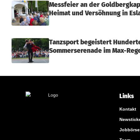
e
Messfeier an der Goldbergkape
Heimat und Versöhnung in Esl
Tanzsport begeistert Hundert
Sommerserenade im Max-Rege
Links
Kontakt
Newstick
Jobbörse