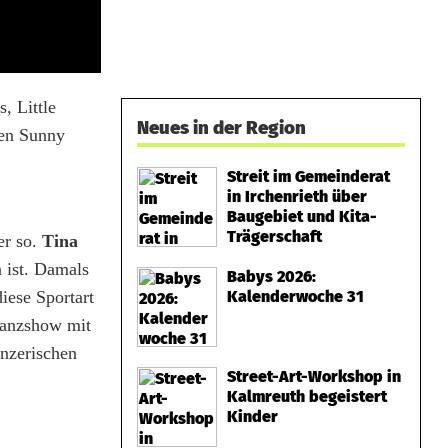
, Little
Neues in der Region
den Sunny
.
Streit im Gemeinderat
in Irchenrieth über
Baugebiet und Kita-
Trägerschaft
er so.
Tina
 ist. Damals
Babys 2026:
iese Sportart
Kalenderwoche 31
Tanzshow mit
änzerischen
Street-Art-Workshop in
Kalmreuth begeistert
Kinder