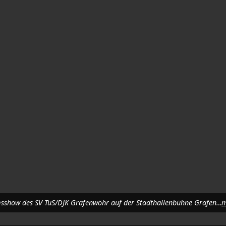
170 Tänzerinnen zeigten ihr Können bei der 20-jährigen Jubiläumsshow des SV TuS/DJK Grafenwöhr auf der Stadthallenbühne Grafenwöhr. Foto: Renate Gradl
m