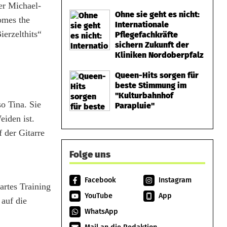
er Michael-
Ohne sie geht es nicht:
omes the
Internationale
erzelthits“
Pflegefachkräfte
sichern Zukunft der
Kliniken Nordoberpfalz
Queen-Hits sorgen für
beste Stimmung im
"Kulturbahnhof
o Tina. Sie
Parapluie"
iden ist.
 der Gitarre
Folge uns
Facebook
Instagram
artes Training
YouTube
App
 auf die
WhatsApp