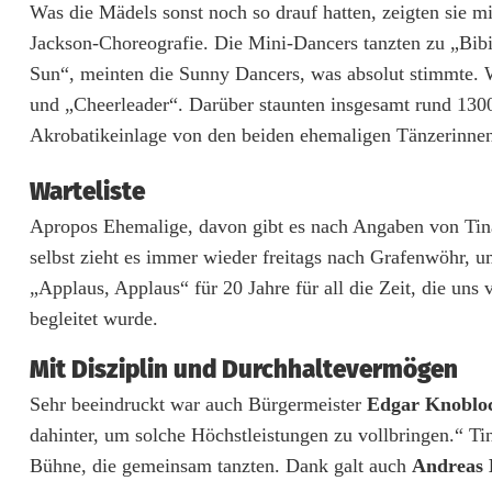
Was die Mädels sonst noch so drauf hatten, zeigten sie 
h
Jackson-Choreografie. Die Mini-Dancers tanzten zu „Bib
Sun“, meinten die Sunny Dancers, was absolut stimmte. 
s
und „Cheerleader“. Darüber staunten insgesamt rund 130
t
Akrobatikeinlage von den beiden ehemaligen Tänzerinn
l
Warteliste
e
Apropos Ehemalige, davon gibt es nach Angaben von Tina 
i
selbst zieht es immer wieder freitags nach Grafenwöhr, 
s
„Applaus, Applaus“ für 20 Jahre für all die Zeit, die un
begleitet wurde.
t
Mit Disziplin und Durchhaltevermögen
u
Sehr beeindruckt war auch Bürgermeister
Edgar Knoblo
n
dahinter, um solche Höchstleistungen zu vollbringen.“ Ti
g
Bühne, die gemeinsam tanzten. Dank galt auch
Andreas