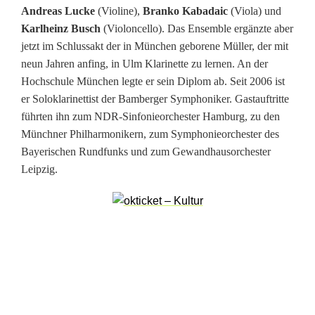
Andreas Lucke
(Violine),
Branko Kabadaic
(Viola) und
e
Karlheinz Busch
(Violoncello). Das Ensemble ergänzte aber
i
jetzt im Schlussakt der in München geborene Müller, der mit
neun Jahren anfing, in Ulm Klarinette zu lernen. An der
d
Hochschule München legte er sein Diplom ab. Seit 2006 ist
e
er Soloklarinettist der Bamberger Symphoniker. Gastauftritte
führten ihn zum NDR-Sinfonieorchester Hamburg, zu den
n
Münchner Philharmonikern, zum Symphonieorchester des
G
Bayerischen Rundfunks und zum Gewandhausorchester
Leipzig.
r
o
ß
-
C