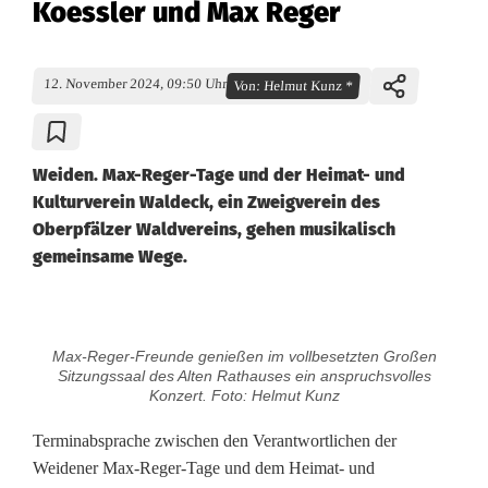
Koessler und Max Reger
12. November 2024, 09:50 Uhr
Von:
Helmut Kunz *
Weiden. Max-Reger-Tage und der Heimat- und
Kulturverein Waldeck, ein Zweigverein des
Oberpfälzer Waldvereins, gehen musikalisch
gemeinsame Wege.
W
Max-Reger-Freunde genießen im vollbesetzten Großen
a
Sitzungssaal des Alten Rathauses ein anspruchsvolles
Konzert. Foto: Helmut Kunz
l
Terminabsprache zwischen den Verantwortlichen der
d
Weidener Max-Reger-Tage und dem Heimat- und