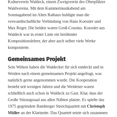
Kulturverein Waldeck, einem Zweigverein des Oberpfälzer
e
Waldvereins. Mit dem Kammermusikabend am
c
Sonntagabend im Alten Rathaus huldigte man die
verwandtschaftliche Verbindung von Hans Koessler und
k
Max Reger. Die beiden waren Groß-Cousins. Koessler aus
u
Waldeck war in erster Linie ein berühmter
Kompositionslehrer, der aber auch selber viele Werke
n
komponierte.
d
Gemeinsames Projekt
W
Sein Wirken haben die Waldecker für sich entdeckt und in
e
Weiden nach einem gemeinsamen Projekt angefragt, was
natürlich gerne angenommen wurde. Die Kooperation
i
besteht seit wenigen Jahren und die Weidener waren
d
schließlich auch schon in Waldeck zu Gast. Klar, dass der
Große Sitzungssaal aus allen Nähten platzte. Es spielte das
e
1975 gegründete Bamberger Streichquartett mit
Christoph
n
Müller
an der Klarinette. Das Quartett setzte sich zusammen