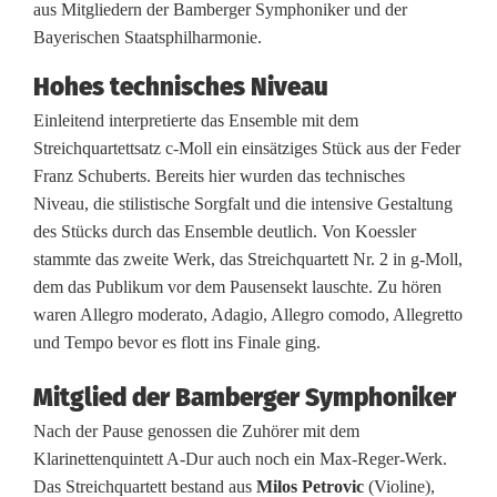
aus Mitgliedern der Bamberger Symphoniker und der
w
Bayerischen Staatsphilharmonie.
ü
Hohes technisches Niveau
r
Einleitend interpretierte das Ensemble mit dem
d
Streichquartettsatz c-Moll ein einsätziges Stück aus der Feder
Franz Schuberts. Bereits hier wurden das technisches
i
Niveau, die stilistische Sorgfalt und die intensive Gestaltung
g
des Stücks durch das Ensemble deutlich. Von Koessler
stammte das zweite Werk, das Streichquartett Nr. 2 in g-Moll,
e
dem das Publikum vor dem Pausensekt lauschte. Zu hören
n
waren Allegro moderato, Adagio, Allegro comodo, Allegretto
und Tempo bevor es flott ins Finale ging.
d
Mitglied der Bamberger Symphoniker
i
Nach der Pause genossen die Zuhörer mit dem
e
Klarinettenquintett A-Dur auch noch ein Max-Reger-Werk.
b
Das Streichquartett bestand aus
Milos Petrovic
(Violine),