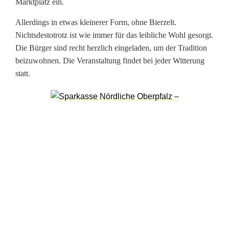
n
Marktplatz ein.
w
Allerdings in etwas kleinerer Form, ohne Bierzelt.
Nichtsdestotrotz ist wie immer für das leibliche Wohl gesorgt.
i
Die Bürger sind recht herzlich eingeladen, um der Tradition
e
beizuwohnen. Die Veranstaltung findet bei jeder Witterung
statt.
d
e
r
d
u
r
c
h