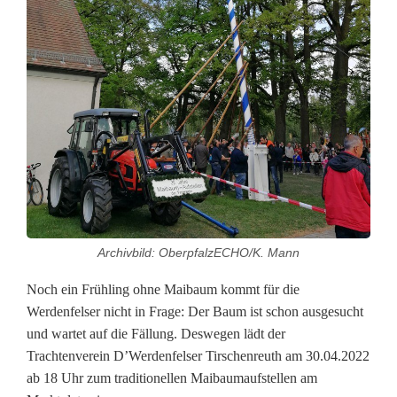
h
t
l
e
r
s
t
Archivbild: OberpfalzECHO/K. Mann
a
Noch ein Frühling ohne Maibaum kommt für die
r
Werdenfelser nicht in Frage: Der Baum ist schon ausgesucht
t
und wartet auf die Fällung. Deswegen lädt der
Trachtenverein D’Werdenfelser Tirschenreuth am 30.04.2022
e
ab 18 Uhr zum traditionellen Maibaumaufstellen am