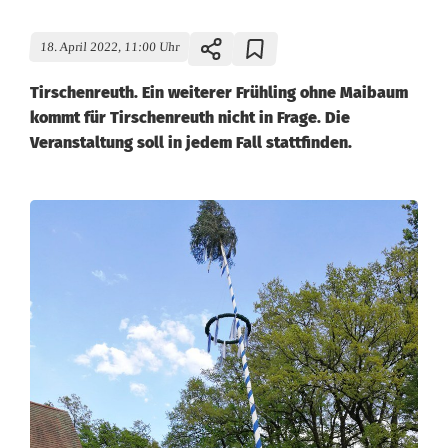
18. April 2022, 11:00 Uhr
Tirschenreuth. Ein weiterer Frühling ohne Maibaum
kommt für Tirschenreuth nicht in Frage. Die
Veranstaltung soll in jedem Fall stattfinden.
D
i
e
T
r
a
c