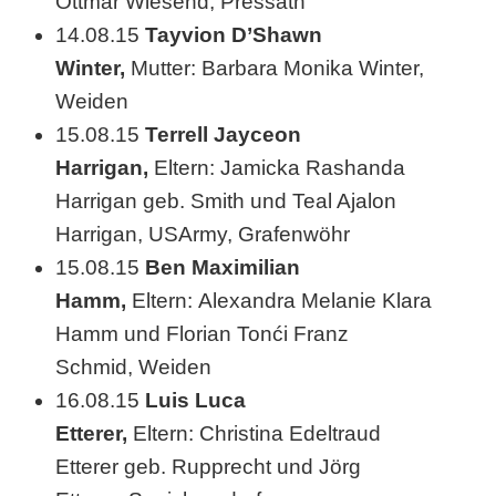
Ottmar Wiesend, Pressath
u
14.08.15
Tayvion D’Shawn
r
Winter,
Mutter: Barbara Monika Winter,
k
Weiden
u
15.08.15
Terrell Jayceon
Harrigan,
Eltern: Jamicka Rashanda
n
Harrigan geb. Smith und Teal Ajalon
d
Harrigan, USArmy, Grafenwöhr
e
15.08.15
Ben Maximilian
t
Hamm,
Eltern: Alexandra Melanie Klara
Hamm und Florian Tonći Franz
Schmid, Weiden
16.08.15
Luis Luca
Etterer,
Eltern: Christina Edeltraud
Etterer geb. Rupprecht und Jörg