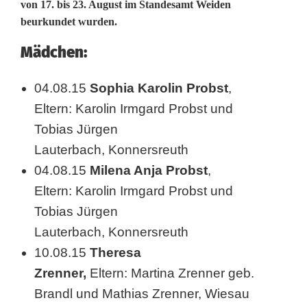
von 17. bis 23. August im Standesamt Weiden
e
beurkundet wurden.
s
Mädchen:
e
B
04.08.15
Sophia Karolin Probst
,
Eltern: Karolin Irmgard Probst und
a
Tobias Jürgen
b
Lauterbach, Konnersreuth
y
04.08.15
Milena Anja Probst
,
s
Eltern: Karolin Irmgard Probst und
Tobias Jürgen
w
Lauterbach, Konnersreuth
u
10.08.15
Theresa
r
Zrenner,
Eltern: Martina Zrenner geb.
d
Brandl und Mathias Zrenner, Wiesau