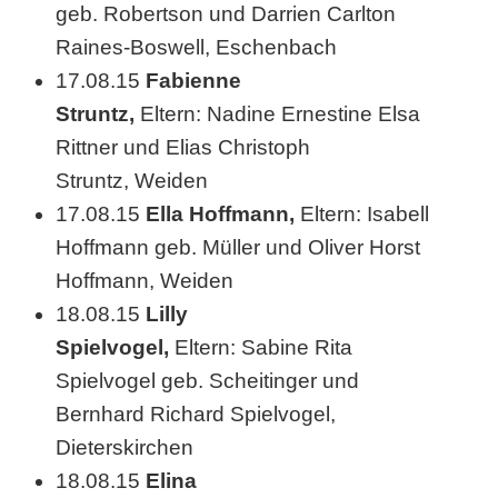
geb. Robertson und Darrien Carlton
.
Raines-Boswell, Eschenbach
u
17.08.15
Fabienne
n
Struntz,
Eltern: Nadine Ernestine Elsa
Rittner und Elias Christoph
d
Struntz, Weiden
2
17.08.15
Ella Hoffmann,
Eltern: Isabell
3
Hoffmann geb. Müller und Oliver Horst
Hoffmann, Weiden
.
18.08.15
Lilly
A
Spielvogel,
Eltern: Sabine Rita
u
Spielvogel geb. Scheitinger und
g
Bernhard Richard Spielvogel,
Dieterskirchen
u
18.08.15
Elina
s