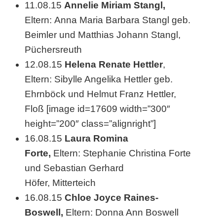
11.08.15
Annelie Miriam Stangl,
e
Eltern: Anna Maria Barbara Stangl geb.
n
Beimler und Matthias Johann Stangl,
z
Püchersreuth
12.08.15
Helena Renate Hettler
,
w
Eltern: Sibylle Angelika Hettler geb.
i
Ehrnböck und Helmut Franz Hettler,
s
Floß [image id=17609 width=”300″
c
height=”200″ class=”alignright”]
16.08.15
Laura Romina
h
Forte,
Eltern: Stephanie Christina Forte
e
und Sebastian Gerhard
n
Höfer, Mitterteich
1
16.08.15
Chloe Joyce Raines-
Boswell,
Eltern: Donna Ann Boswell
7