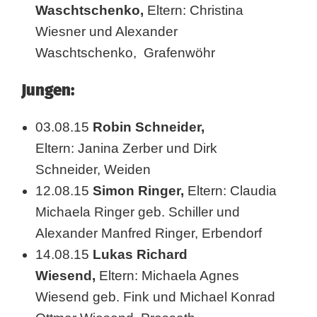
Waschtschenko,
Eltern: Christina
t
Wiesner und Alexander
i
Waschtschenko, Grafenwöhr
n
Jungen:
W
03.08.15
Robin Schneider,
e
Eltern: Janina Zerber und Dirk
i
Schneider, Weiden
d
12.08.15
Simon Ringer,
Eltern: Claudia
e
Michaela Ringer geb. Schiller und
Alexander Manfred Ringer, Erbendorf
n
14.08.15
Lukas Richard
b
Wiesend,
Eltern: Michaela Agnes
e
Wiesend geb. Fink und Michael Konrad