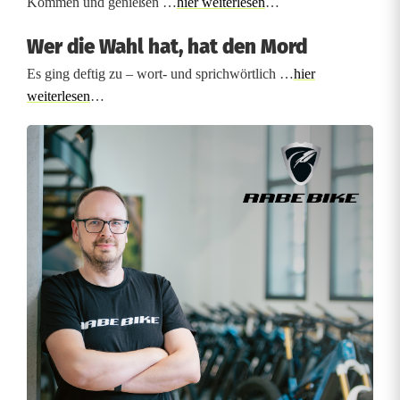
Kommen und genießen …
hier weiterlesen
…
e
Wer die Wahl hat, hat den Mord
n
Es ging deftig zu – wort- und sprichwörtlich …
hier
:
weiterlesen
…
E
r
f
o
l
g
s
g