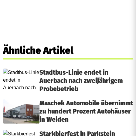
t
,
K
u
Ähnliche Artikel
n
s
Stadtbus-Linie endet in
t
Auerbach nach zweijährigem
g
Probebetrieb
e
Maschek Automobile übernimmt
n
zu hundert Prozent Autohäuser
in Weiden
u
s
Starkbierfest in Parkstein