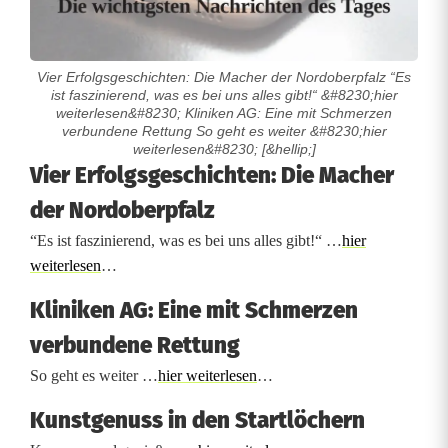
Vier Erfolgsgeschichten: Die Macher der Nordoberpfalz “Es
ist faszinierend, was es bei uns alles gibt!“ &#8230;hier
weiterlesen&#8230; Kliniken AG: Eine mit Schmerzen
verbundene Rettung So geht es weiter &#8230;hier
weiterlesen&#8230; [&hellip;]
J
Vier Erfolgsgeschichten: Die Macher
der Nordoberpfalz
e
“Es ist faszinierend, was es bei uns alles gibt!“ …
hier
t
weiterlesen
…
z
Kliniken AG: Eine mit Schmerzen
t
verbundene Rettung
l
So geht es weiter …
hier weiterlesen
…
e
Kunstgenuss in den Startlöchern
s